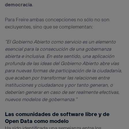
democracia
.
“Administrar Utiq” en la parte inferior de esta página web o
visitando el
portal de privacidad de Utiq
(“consenthub”)
. Para más información, consulta
Para Freire ambas concepciones no sólo no son
la
política de privacidad de Utiq
.
excluyentes, sino que se complementan:
“El Gobierno Abierto como servicio es un elemento
esencial para la consecución de una gobernanza
abierta e inclusiva. En este sentido, una aplicación
profunda de las ideas del Gobierno Abierto abre vías
para nuevas formas de participación de la ciudadanía,
que acaban por transformar las relaciones entre
instituciones y ciudadanos y por tanto generan, o
deberían generar en caso de ser realmente efectivas,
nuevos modelos de gobernanza.”
Las comunidades de software libre y de
Open Data como modelo
Ha sido identificada una semejanza entre los