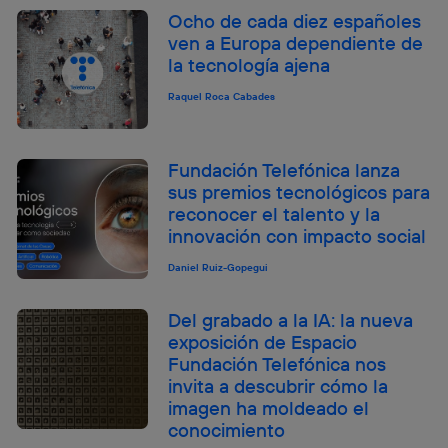
Ocho de cada diez españoles
ven a Europa dependiente de
la tecnología ajena
Raquel Roca Cabades
Fundación Telefónica lanza
sus premios tecnológicos para
reconocer el talento y la
innovación con impacto social
Daniel Ruiz-Gopegui
Del grabado a la IA: la nueva
exposición de Espacio
Fundación Telefónica nos
invita a descubrir cómo la
imagen ha moldeado el
conocimiento