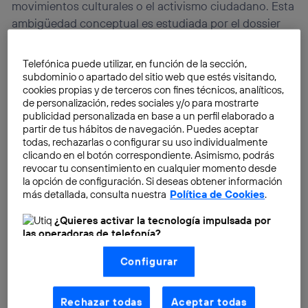
movimientos culturales o el activismo ciudadano. Esta
ambigüedad conceptual es estudiada por el dossier
central del
nº 94 de la Revista TELOS dedicado al
Open Government
.
Telefónica puede utilizar, en función de la sección,
subdominio o apartado del sitio web que estés visitando,
cookies propias y de terceros con fines técnicos, analíticos,
de personalización, redes sociales y/o para mostrarte
publicidad personalizada en base a un perfil elaborado a
partir de tus hábitos de navegación. Puedes aceptar
todas, rechazarlas o configurar su uso individualmente
clicando en el botón correspondiente. Asimismo, podrás
revocar tu consentimiento en cualquier momento desde
la opción de configuración. Si deseas obtener información
más detallada, consulta nuestra
Política de Cookies
.
¿Quieres activar la tecnología impulsada por
las operadoras de telefonía?
Nosotros, Telefónica S.A., utilizamos la tecnología Utiq para
Configurar
realizar nuestras acciones de marketing digital o análisis
(como se describe en este aviso de consentimiento)
basadas en tu navegación en nuestra(s) web(s)
listadas
aquí
(solo cuando utilizas una
conexión a
Rechazar todas
Aceptar todas