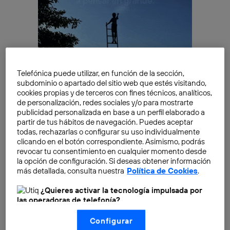
Telefónica puede utilizar, en función de la sección,
subdominio o apartado del sitio web que estés visitando,
cookies propias y de terceros con fines técnicos, analíticos,
de personalización, redes sociales y/o para mostrarte
Pero la
startup china DeepSeek
aguó la fiesta
publicidad personalizada en base a un perfil elaborado a
partir de tus hábitos de navegación. Puedes aceptar
presentando su enésimo modelo de IA y su propio
todas, rechazarlas o configurar su uso individualmente
ChatGPT, que se hizo con el favor del público, siendo
clicando en el botón correspondiente. Asimismo, podrás
la app más descargada en la App Store de Estados
revocar tu consentimiento en cualquier momento desde
la opción de configuración. Si deseas obtener información
Unidos y otros países
. Y que provocó que los
más detallada, consulta nuestra
Política de Cookies
.
mercados de acciones castigaran duramente a varias
empresas del sector. Principalmente, a
Nvidia
, cuyo
¿Quieres activar la tecnología impulsada por
las operadoras de telefonía?
valor había subido en exceso gracias al
uso intensivo
Nosotros, Telefónica S.A., utilizamos la tecnología Utiq para
de sus chips
para entrenar y mantener modelos de IA.
Configurar
realizar nuestras acciones de marketing digital o análisis