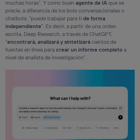
personalizado, ya que se basará únicamente en la
muchas horas”. Y como buen
agente de IA
que se
navegación del usuario del móvil.
precie, a diferencia de los bots conversacionales o
Puedes gestionar los consentimientos Utiq seleccionando
chatbots, “puede trabajar para ti
de forma
“Administrar Utiq” en la parte inferior de esta página web o
independiente
”. Es decir, a partir de una orden
visitando el
portal de privacidad de Utiq
(“consenthub”)
. Para más información, consulta
escrita, Deep Research, a través de ChatGPT,
la
política de privacidad de Utiq
.
“
encontrará, analizará y sintetizará
cientos de
fuentes en línea para
crear un informe completo
a
nivel de analista de investigación”.