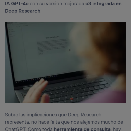
IA GPT-4o
con su versión mejorada
o3 integrada en
Deep Research
.
Sobre las implicaciones que Deep Research
representa, no hace falta que nos alejemos mucho de
ChatGPT. Como toda
herramienta de consulta
, hay