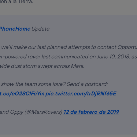
n a la Tierra.
PhoneHome
Update
 we’ll make our last planned attempts to contact Opportu
ar-powered rover last communicated on June 10, 2018, as
wide dust storm swept across Mars.
 show the team some love? Send a postcard:
/t.co/eO2SClFcYm
pic.twitter.com/trDjRNf65E
t and Oppy (@MarsRovers)
12 de febrero de 2019