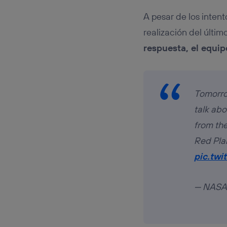
A pesar de los inten
realización del últi
respuesta, el equi
Tomorrow
talk abo
from the
Red Plan
pic.tw
— NASA