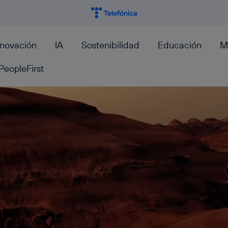
nnovación
IA
Sostenibilidad
Educación
M
PeopleFirst