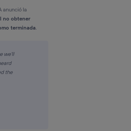
A anunció la
l no obtener
como terminada
.
e we'll
heard
ed the