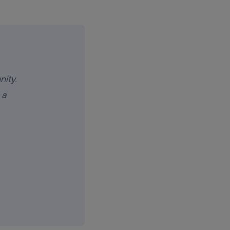
nity.
 a