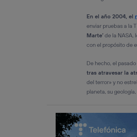
Este iden
conecte s
Típicame
En el año 2004, el
Si util
enviar pruebas a la T
realiz
hayan 
Marte’
de la NASA, lo
Si util
con el propósito de e
únicam
Puedes ge
inferior 
De hecho, el pasado
Para más 
tras atravesar la a
del terror» y no estr
planeta, su geología,