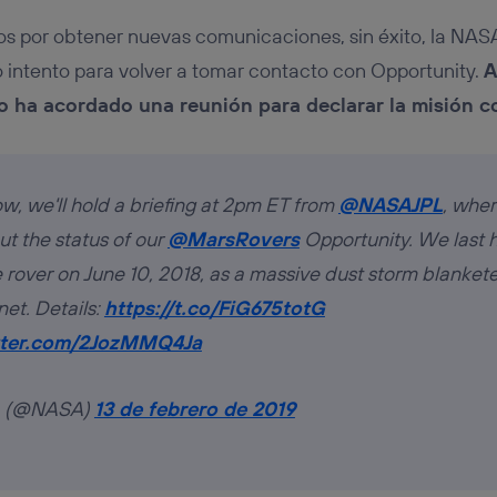
tos por obtener nuevas comunicaciones, sin éxito, la NAS
mo intento para volver a tomar contacto con Opportunity.
A
po ha acordado una reunión para declarar la misión 
, we'll hold a briefing at 2pm ET from
@NASAJPL
, wher
ut the status of our
@MarsRovers
Opportunity. We last 
 rover on June 10, 2018, as a massive dust storm blanket
et. Details:
https://t.co/FiG675totG
itter.com/2JozMMQ4Ja
 (@NASA)
13 de febrero de 2019