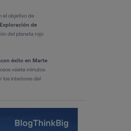
rsona que
tificador.
 el objetivo de
sis se
Exploración de
 hogar que
ón del planeta rojo
sará
n la parte
onsenthub”)
.
 con éxito en Marte
mosos «siete minutos
 los interiores del