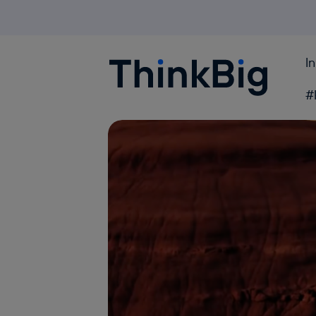
I
Blogthinkbig.com
#