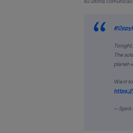
su última comunicació
#Oppy
Tonight,
The sol
planet-
Want to
https:/
— Spiri