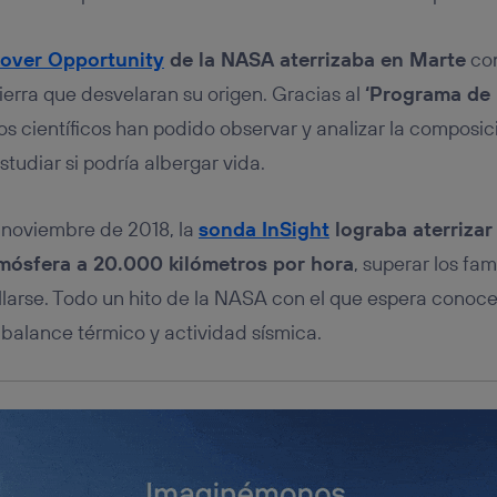
tificador se asigna a la conexión de internet, por lo que cualquier pe
u dispositivo y consienta el uso de la tecnología recibirá el mismo iden
nte:
rover Opportunity
de la NASA aterrizaba en Marte
con
izas una
conexión de banda ancha
(p. ej., Wi-Fi), el marketing o análi
ierra que desvelaran su origen. Gracias al
‘Programa de 
ará en función de las actividades de navegación de los miembros del
dado su consentimiento.
s científicos han podido observar y analizar la composici
izas
datos móviles
, el marketing será más personalizado, ya que se ba
studiar si podría albergar vida.
ente en la navegación del usuario del móvil.
stionar los consentimientos Utiq seleccionando “Administrar Utiq” e
de esta página web o visitando el
portal de privacidad de Utiq (“c
 noviembre de 2018, la
sonda InSight
lograba aterrizar
información, consulta la
política de privacidad de Utiq
.
tmósfera a 20.000 kilómetros por hora
, superar los fa
ellarse. Todo un hito de la NASA con el que espera conocer
 balance térmico y actividad sísmica.