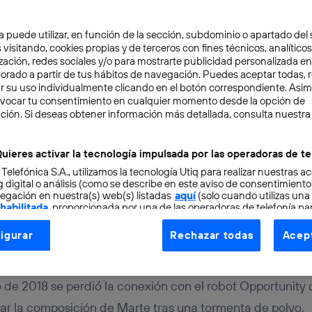
a puede utilizar, en función de la sección, subdominio o apartado del 
 visitando, cookies propias y de terceros con fines técnicos, analíticos
zación, redes sociales y/o para mostrarte publicidad personalizada e
aborado a partir de tus hábitos de navegación. Puedes aceptar todas, 
r su uso individualmente clicando en el botón correspondiente. Asi
evocar tu consentimiento en cualquier momento desde la opción de
RO
3 min
ción. Si deseas obtener información más detallada, consulta nuestra
finaliza su misión en Ma
uieres activar la tecnología impulsada por las operadoras de te
 Telefónica S.A., utilizamos la tecnología Utiq para realizar nuestras a
 Opportunity
 digital o análisis (como se describe en este aviso de consentimient
egación en nuestra(s) web(s) listadas
aquí
(solo cuando utilizas una
 habilitada
, proporcionada por una de las operadoras de telefonía par
tu consentimiento en cada página web).
igurar
Rechazar todas
Acept
ogía Utiq está diseñada con la privacidad como prioridad ofreciéndot
ogía utiliza un identificador cifrado creado por tu
operadora de tele
o tu dirección IP y otra información de la cuenta de cliente de telec
o de 2018 se perdió la conexión con el robot Opportunity
 a la conexión que utilizas (p. ej., número de teléfono móvil).
r la composición de Marte tras una tormenta de polvo.