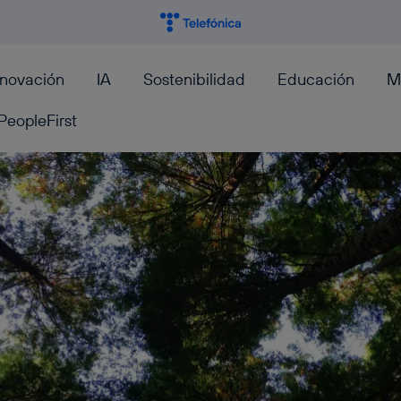
nnovación
IA
Sostenibilidad
Educación
M
PeopleFirst