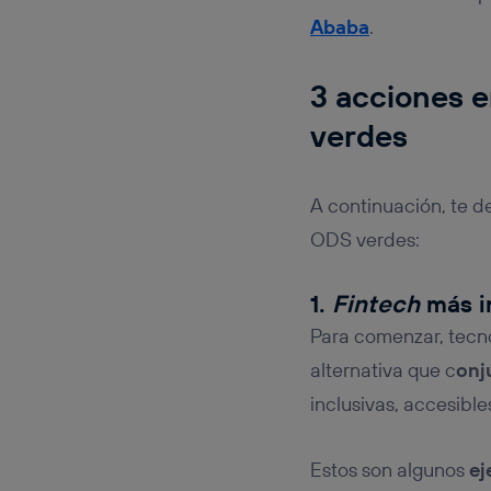
Ababa
.
3 acciones e
verdes
A continuación, te d
ODS verdes:
1.
Fintech
más in
Para comenzar, tecno
alternativa que c
onj
inclusivas, accesible
Estos son algunos
ej