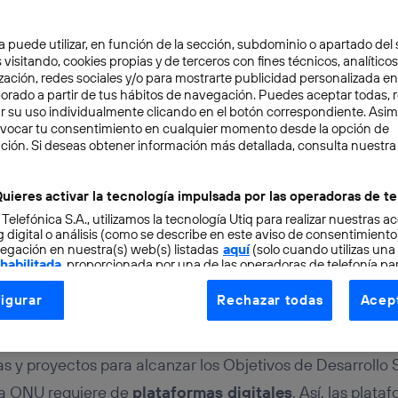
a puede utilizar, en función de la sección, subdominio o apartado del 
 visitando, cookies propias y de terceros con fines técnicos, analíticos
zación, redes sociales y/o para mostrarte publicidad personalizada e
aborado a partir de tus hábitos de navegación. Puedes aceptar todas, 
r su uso individualmente clicando en el botón correspondiente. Asi
evocar tu consentimiento en cualquier momento desde la opción de
CIÓN
5 min
ción. Si deseas obtener información más detallada, consulta nuestra
mas digitales y ODS Verd
uieres activar la tecnología impulsada por las operadoras de te
 Telefónica S.A., utilizamos la tecnología Utiq para realizar nuestras a
 para alcanzarlos
 digital o análisis (como se describe en este aviso de consentimient
egación en nuestra(s) web(s) listadas
aquí
(solo cuando utilizas una
 habilitada
, proporcionada por una de las operadoras de telefonía par
tu consentimiento en cada página web).
igurar
Rechazar todas
Acept
ogía Utiq está diseñada con la privacidad como prioridad ofreciéndot
ogía utiliza un identificador cifrado creado por tu
operadora de tele
o tu dirección IP y otra información de la cuenta de cliente de telec
as y proyectos para alcanzar los Objetivos de Desarrollo
 a la conexión que utilizas (p. ej., número de teléfono móvil).
la ONU requiere de
plataformas digitales
. Así, las plata