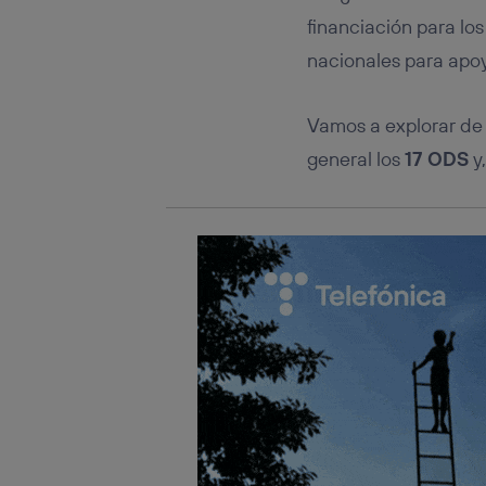
Este iden
conecte s
financiación para lo
Típicame
nacionales para apoy
Si util
realiz
hayan 
Vamos a explorar de
Si util
general los
17 ODS
y
únicam
Puedes ge
inferior 
Para más 