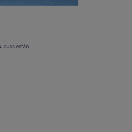
s
, pues están