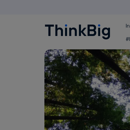
I
Blogthinkbig.com
#