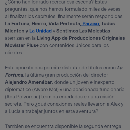
¿Cómo han logrado recrear esa escena? Estas
(“consenthub”)
. Para más información, consulta
la
política de privacidad de Utiq
.
preguntas, que nos hemos formulado miles de veces
al finalizar los capítulos, finalmente serán respondidas.
La Fortuna, Hierro, Vida Perfecta,
Paraíso
, Todos
Mienten y
La Unidad
y
Sentimos Las Molestias
aterrizan en la
Living App de Producciones Originales
Movistar Plus+
con contenidos únicos para los
clientes
Esta apuesta nos permite disfrutar de títulos como
La
Fortuna
, la última gran producción del director
Alejandro Amenábar
, donde un joven e inexperto
diplomático (Álvaro Mel) y una apasionada funcionaria
(Ana Polvorosa) termina enredados en una misión
secreta. Pero ¿qué conexiones reales llevaron a Alex y
a Lucía a trabajar juntos en esta aventura?
También se encuentra disponible la segunda entrega