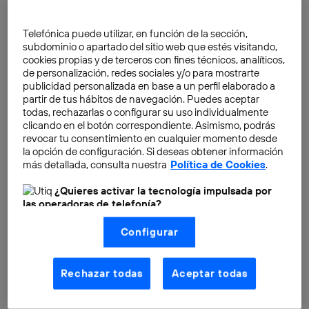
podrás disfrutar de nuestras producciones originales:
La Fortuna, Vida Perfecta, Paraíso, La Unidad, Todos
Telefónica puede utilizar, en función de la sección,
Mienten
y, la tan esperada serie del momento,
subdominio o apartado del sitio web que estés visitando,
Sentimos las Molestias
.
cookies propias y de terceros con fines técnicos, analíticos,
de personalización, redes sociales y/o para mostrarte
publicidad personalizada en base a un perfil elaborado a
partir de tus hábitos de navegación. Puedes aceptar
todas, rechazarlas o configurar su uso individualmente
clicando en el botón correspondiente. Asimismo, podrás
revocar tu consentimiento en cualquier momento desde
la opción de configuración. Si deseas obtener información
más detallada, consulta nuestra
Política de Cookies
.
¿Quieres activar la tecnología impulsada por
las operadoras de telefonía?
Nosotros, Telefónica S.A., utilizamos la tecnología Utiq para
Configurar
realizar nuestras acciones de marketing digital o análisis
(como se describe en este aviso de consentimiento)
basadas en tu navegación en nuestra(s) web(s)
listadas
aquí
(solo cuando utilizas una
conexión a
Rechazar todas
Aceptar todas
internet habilitada
, proporcionada por una de las
operadoras de telefonía participantes, y otorgas tu
consentimiento en cada página web).