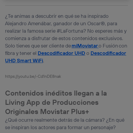
La tecnología Utiq está diseñada con la privacidad como
prioridad ofreciéndote elección y control.
¿Te animas a descubrir en qué se ha inspirado
La tecnología utiliza un identificador cifrado creado por tu
Alejandro Amenábar, ganador de un Oscar®, para
operadora de telefonía
, utilizando tu dirección IP y otra
realizar la famosa serie #LaFortuna? No esperes más y
información de la cuenta de cliente de
telecomunicaciones vinculada a la conexión que utilizas
comienza a disfrutar de estos contenidos exclusivos.
(p. ej., número de teléfono móvil).
Solo tienes que ser cliente de
miMovistar
o Fusión con
Este identificador se asigna a la conexión de internet, por
fibra y tener el
Descodificador UHD
o
Descodificador
lo que cualquier persona que conecte su dispositivo y
UHD Smart WiFi
.
consienta el uso de la tecnología recibirá el mismo
identificador. Típicamente:
Si utilizas una
conexión de banda ancha
(p. ej., Wi-Fi),
https://youtu.be/-Cd1nDE8nak
el marketing o análisis se realizará en función de las
actividades de navegación de los miembros del hogar
Contenidos inéditos llegan a la
que hayan dado su consentimiento.
Si utilizas
datos móviles
, el marketing será más
Living App de Producciones
personalizado, ya que se basará únicamente en la
Originales Movistar Plus+
navegación del usuario del móvil.
Puedes gestionar los consentimientos Utiq seleccionando
¿Qué ocurre realmente detrás de la cámara? ¿En qué
“Administrar Utiq” en la parte inferior de esta página web o
se inspiran los actores para formar un personaje?
visitando el
portal de privacidad de Utiq