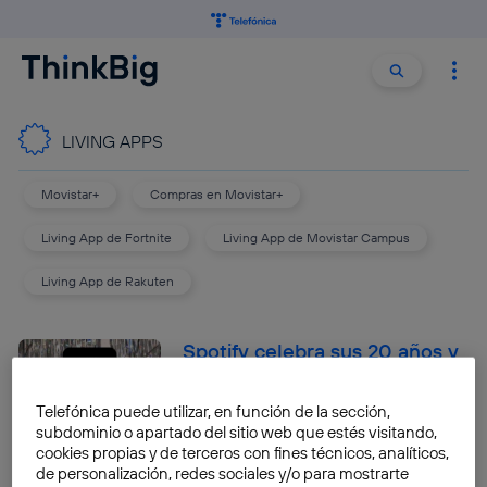
Buscar:
Buscar
LIVING APPS
Movistar+
Compras en Movistar+
Living App de Fortnite
Living App de Movistar Campus
Living App de Rakuten
Spotify celebra sus 20 años y
sorprende a sus usuarios
Telefónica puede utilizar, en función de la sección,
Daniel Ruiz-Gopegui
subdominio o apartado del sitio web que estés visitando,
cookies propias y de terceros con fines técnicos, analíticos,
de personalización, redes sociales y/o para mostrarte