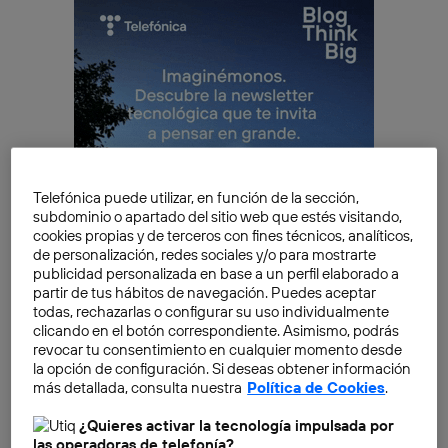
Telefónica puede utilizar, en función de la sección,
subdominio o apartado del sitio web que estés visitando,
cookies propias y de terceros con fines técnicos, analíticos,
de personalización, redes sociales y/o para mostrarte
publicidad personalizada en base a un perfil elaborado a
partir de tus hábitos de navegación. Puedes aceptar
todas, rechazarlas o configurar su uso individualmente
clicando en el botón correspondiente. Asimismo, podrás
revocar tu consentimiento en cualquier momento desde
Como cuenta
Ángel María Herrera
, emprendedor y
la opción de configuración. Si deseas obtener información
mentor de propósito y desarrollo personal,
más detallada, consulta nuestra
Política de Cookies
.
“sobreestimamos lo que podemos conseguir en un
año y subestimamos lo que podemos lograr en diez”.
¿Quieres activar la tecnología impulsada por
las operadoras de telefonía?