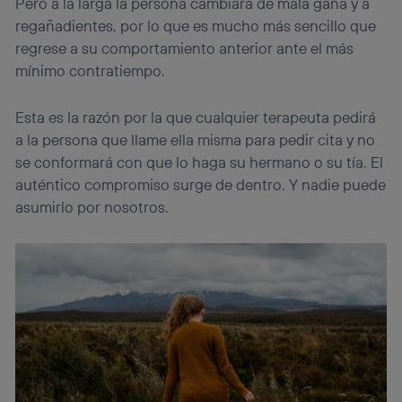
Pero a la larga la persona cambiará de mala gana y a
regañadientes, por lo que es mucho más sencillo que
regrese a su comportamiento anterior ante el más
mínimo contratiempo.
Esta es la razón por la que cualquier terapeuta pedirá
a la persona que llame ella misma para pedir cita y no
se conformará con que lo haga su hermano o su tía. El
auténtico compromiso surge de dentro. Y nadie puede
asumirlo por nosotros.