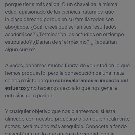
que hayan dado su consentimiento.
porque tiene más salida. O un chaval de la misma
Si utilizas
datos móviles
, el marketing será más
edad, apasionado de las ciencias naturales, que
personalizado, ya que se basará únicamente en la
iniciase derecho porque en su familia todos son
navegación del usuario del móvil.
abogados. ¿Cuál crees que serían sus resultados
Puedes gestionar los consentimientos Utiq seleccionando
académicos? ¿Terminarían los estudios en el tiempo
“Administrar Utiq” en la parte inferior de esta página web o
estipulado? ¿Darían de sí el máximo? ¿Repetirían
visitando el
portal de privacidad de Utiq
(“consenthub”)
. Para más información, consulta
algún curso?
la
política de privacidad de Utiq
.
A veces, ponemos mucha fuerza de voluntad en lo que
hemos propuesto, pero la consecución de una meta
se nos resiste porque
sobrevaloramos el impacto del
esfuerzo
y no hacemos caso a lo que nos genera
entusiasmo o pasión.
Y cualquier objetivo que nos planteemos, si está
alineado con nuestro propósito o con quien realmente
somos, será mucho más asequible. Conócete a fondo
y aventúrate en lo que quieres de verdad, con la