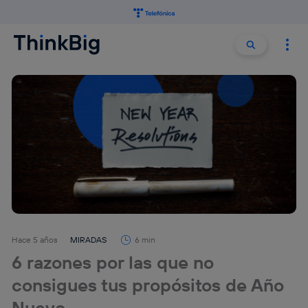
Buscar:
Buscar
Hace 5 años
MIRADAS
6 min
6 razones por las que no
consigues tus propósitos de Año
Nuevo