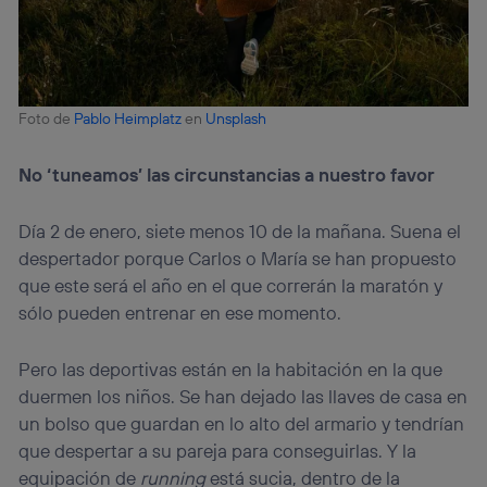
Foto de
Pablo Heimplatz
en
Unsplash
No ‘tuneamos’ las circunstancias a nuestro favor
Día 2 de enero, siete menos 10 de la mañana. Suena el
despertador porque Carlos o María se han propuesto
que este será el año en el que correrán la maratón y
sólo pueden entrenar en ese momento.
Pero las deportivas están en la habitación en la que
duermen los niños. Se han dejado las llaves de casa en
un bolso que guardan en lo alto del armario y tendrían
que despertar a su pareja para conseguirlas. Y la
equipación de
running
está sucia, dentro de la