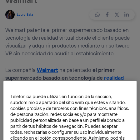
Laura Sala
Walmart patenta el primer supermercado basado en
tecnología de realidad virtual donde el cliente puede
visualizar y adquirir productos mediante un software
VR sin necesidad de acudir al establecimiento.
La compañía
Walmart
ha patentado
el primer
supermercado basado en tecnología de
realidad
virtual
donde el cliente puede recorrer el
establecimiento y comprar los productos sin
Telefónica puede utilizar, en función de la sección,
necesidad de moverse del sofá. El usuario podrá
subdominio o apartado del sitio web que estés visitando,
cookies propias y de terceros con fines técnicos, analíticos,
acceder a un software de
VR
encargado de simular un
de personalización, redes sociales y/o para mostrarte
establecimiento donde, una vez haya adquirido los
publicidad personalizada en base a un perfil elaborado a
productos, le serán enviados desde un
centro de
partir de tus hábitos de navegación. Puedes aceptar
distribución completamente automatizado
.
todas, rechazarlas o configurar su uso individualmente
clicando en el botón correspondiente. Asimismo, podrás