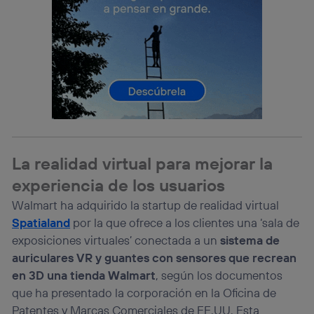
consienta el uso de la tecnología recibirá el mismo
identificador. Típicamente:
Si utilizas una
conexión de banda ancha
(p. ej., Wi-Fi),
el marketing o análisis se realizará en función de las
actividades de navegación de los miembros del hogar
que hayan dado su consentimiento.
Si utilizas
datos móviles
, el marketing será más
personalizado, ya que se basará únicamente en la
navegación del usuario del móvil.
Puedes gestionar los consentimientos Utiq seleccionando
La realidad virtual para mejorar la
“Administrar Utiq” en la parte inferior de esta página web o
visitando el
portal de privacidad de Utiq
experiencia de los usuarios
(“consenthub”)
. Para más información, consulta
la
política de privacidad de Utiq
.
Walmart ha adquirido la startup de realidad virtual
Spatialand
por la que ofrece a los clientes una ‘sala de
exposiciones virtuales’ conectada a un
sistema de
auriculares VR y guantes con sensores que recrean
en 3D una tienda Walmart
, según los documentos
que ha presentado la corporación en la Oficina de
Patentes y Marcas Comerciales de EE.UU. Esta