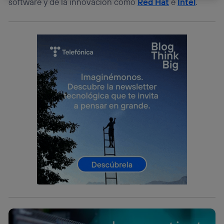
software y de la innovación como
Red Hat
e
Intel
.
La tecnología Utiq está diseñada con la privacidad como
prioridad ofreciéndote elección y control.
La tecnología utiliza un identificador cifrado creado por tu
operadora de telefonía
, utilizando tu dirección IP y otra
información de la cuenta de cliente de
telecomunicaciones vinculada a la conexión que utilizas
(p. ej., número de teléfono móvil).
Este identificador se asigna a la conexión de internet, por
lo que cualquier persona que conecte su dispositivo y
consienta el uso de la tecnología recibirá el mismo
identificador. Típicamente:
Si utilizas una
conexión de banda ancha
(p. ej., Wi-Fi),
el marketing o análisis se realizará en función de las
actividades de navegación de los miembros del hogar
que hayan dado su consentimiento.
Si utilizas
datos móviles
, el marketing será más
personalizado, ya que se basará únicamente en la
navegación del usuario del móvil.
Puedes gestionar los consentimientos Utiq seleccionando
“Administrar Utiq” en la parte inferior de esta página web o
visitando el
portal de privacidad de Utiq