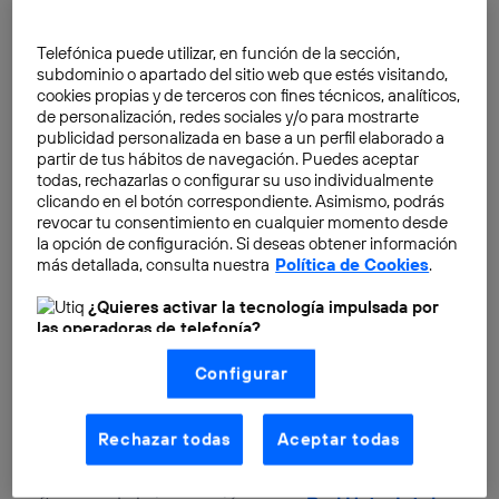
NFV Reference Lab
Telefónica puede utilizar, en función de la sección,
Trascurrido ese tiempo nos hemos hecho cada vez
subdominio o apartado del sitio web que estés visitando,
más conscientes tanto de la potencia de
cookies propias y de terceros con fines técnicos, analíticos,
transformación que hay detrás de este nuevo
de personalización, redes sociales y/o para mostrarte
publicidad personalizada en base a un perfil elaborado a
paradigma como de las barreras que hay que superar
partir de tus hábitos de navegación. Puedes aceptar
y de las carencias que hay que cubrir. Es por ello que
todas, rechazarlas o configurar su uso individualmente
en nuestra hoja de ruta nos hemos planteado la
clicando en el botón correspondiente. Asimismo, podrás
revocar tu consentimiento en cualquier momento desde
creación de un laboratorio de referencia, el
NFV
la opción de configuración. Si deseas obtener información
Reference Lab
(NFV por Network Functions
más detallada, consulta nuestra
Política de Cookies
.
Virtualization), un laboratorio que nace con el objetivo
¿Quieres activar la tecnología impulsada por
de ayudar al ecosistema de partners y proveedores de
las operadoras de telefonía?
equipos de red a probar y desarrollar las funciones de
Nosotros, Telefónica S.A., utilizamos la tecnología Utiq para
red virtualizadas junto con las capas superiores de
Configurar
realizar nuestras acciones de marketing digital o análisis
orquestación de servicios. Y por supuesto, porque
(como se describe en este aviso de consentimiento)
basadas en tu navegación en nuestra(s) web(s)
somos
conscientes de que la innovación se hace
listadas
aquí
(solo cuando utilizas una
conexión a
Rechazar todas
Aceptar todas
conjuntamente
, hemos comenzado a trabajar
internet habilitada
, proporcionada por una de las
operadoras de telefonía participantes, y otorgas tu
activamente con grandes actores del mundo del
consentimiento en cada página web).