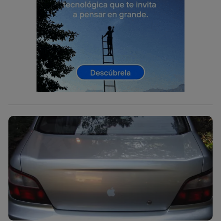
identificador. Típicamente:
Si utilizas una
conexión de banda ancha
(p. ej., Wi-Fi),
el marketing o análisis se realizará en función de las
actividades de navegación de los miembros del hogar
que hayan dado su consentimiento.
Si utilizas
datos móviles
, el marketing será más
personalizado, ya que se basará únicamente en la
navegación del usuario del móvil.
Puedes gestionar los consentimientos Utiq seleccionando
“Administrar Utiq” en la parte inferior de esta página web o
visitando el
portal de privacidad de Utiq
(“consenthub”)
. Para más información, consulta
la
política de privacidad de Utiq
.