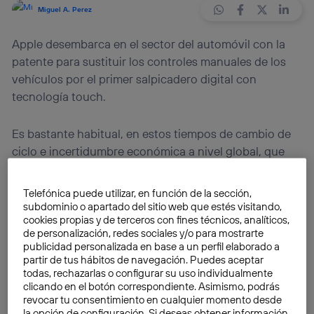
Miguel A. Perez
Apple desembarca en el sector del automóvil con la
patente para sustituir los controles manuales de los
vehículos por el primer salpicadero digital con
tecnología touch.
Es bastante habitual, en estos tiempos de cambio de
ciclo e incertidumbre económica a nivel global, que
muchas empresas opten por implementar
estrategias
de diversificación
para ofrecer nuevos productos y
Telefónica puede utilizar, en función de la sección,
servicios, para captar nuevos nichos de mercado
subdominio o apartado del sitio web que estés visitando,
cookies propias y de terceros con fines técnicos, analíticos,
relacionados o no con los negocios actuales de la
de personalización, redes sociales y/o para mostrarte
empresa.
Apple
es buen ejemplo de este cambio de
publicidad personalizada en base a un perfil elaborado a
estrategia de las multinacionales más punteras y, lejos
partir de tus hábitos de navegación. Puedes aceptar
todas, rechazarlas o configurar su uso individualmente
de limitarse al sector de los móviles y los dispositivos
clicando en el botón correspondiente. Asimismo, podrás
electrónicos, ha adquirido recientemente los derechos
revocar tu consentimiento en cualquier momento desde
de solicitud con el cual se patenta el
primer
la opción de configuración. Si deseas obtener información