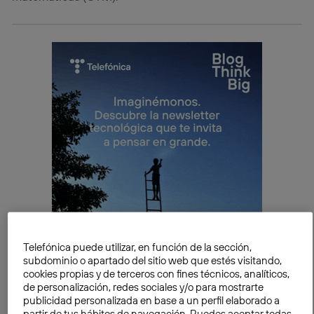
Telefónica puede utilizar, en función de la sección,
subdominio o apartado del sitio web que estés visitando,
cookies propias y de terceros con fines técnicos, analíticos,
de personalización, redes sociales y/o para mostrarte
Tomando en cuenta esta consideración y recogiendo
publicidad personalizada en base a un perfil elaborado a
la recapitulación hecha por el profesor
Svein Sjøberg
,
partir de tus hábitos de navegación. Puedes aceptar todas,