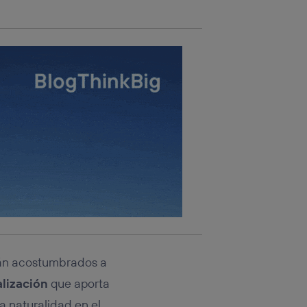
tán acostumbrados a
alización
que aporta
a naturalidad en el