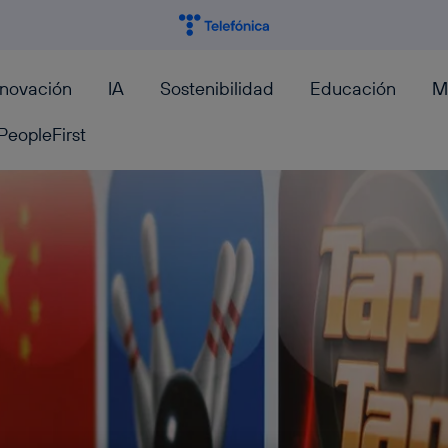
nnovación
IA
Sostenibilidad
Educación
M
PeopleFirst