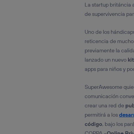
Este iden
La startup británcia
conecte s
Típicame
de supervivencia par
Si util
realiz
Uno de los hándicaps
hayan 
Si util
reticencia de muchos
únicam
previamente la calid
Puedes ge
lanzado un nuevo
ki
inferior 
Para más 
apps para niños y pod
SuperAwesome quiere 
comunicación conven
crear una red de
pub
permitirá a los
desar
código
, bajo los pa
COPPA –
Online Pri