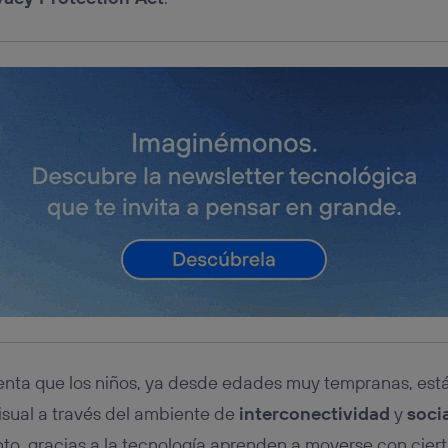
enta que los niños, ya desde edades muy tempranas, es
visual a través del ambiente de
interconectividad
y
soci
anto, gracias a la tecnología aprenden a moverse con ciert