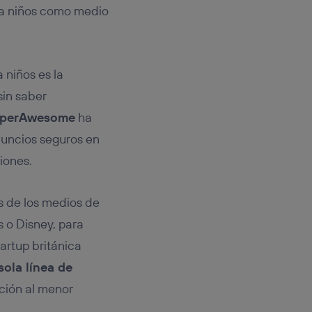
rsona que
ara niños como medio
tificador.
sis se
 hogar que
 niños es la
sará
sin saber
perAwesome
ha
n la parte
nuncios seguros en
onsenthub”)
.
iones.
s de los medios de
 o Disney, para
tartup británica
sola línea de
cción al menor