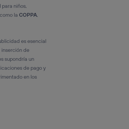
 para niños,
 como la
COPPA
,
publicidad es esencial
a inserción de
nes supondría un
licaciones de pago y
erimentado en los