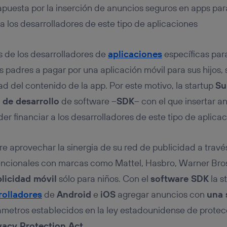
tificador se asigna a la conexión de internet, por lo que cualquier pe
 apuesta por la inserción de anuncios seguros en apps p
u dispositivo y consienta el uso de la tecnología recibirá el mismo iden
nte:
a los desarrolladores de este tipo de aplicaciones
izas una
conexión de banda ancha
(p. ej., Wi-Fi), el marketing o análi
ará en función de las actividades de navegación de los miembros del
 de los desarrolladores de
aplicaciones
específicas para
dado su consentimiento.
izas
datos móviles
, el marketing será más personalizado, ya que se ba
 padres a pagar por una aplicación móvil para sus hijos, 
ente en la navegación del usuario del móvil.
ad del contenido de la app. Por este motivo, la startup
Su
stionar los consentimientos Utiq seleccionando “Administrar Utiq” e
t de desarrollo
de software –
SDK
– con el que insertar a
de esta página web o visitando el
portal de privacidad de Utiq (“c
información, consulta la
política de privacidad de Utiq
.
er financiar a los desarrolladores de este tipo de aplicac
aprovechar la sinergia de su red de publicidad a travé
cionales con marcas como Mattel, Hasbro, Warner Bros
licidad móvil
sólo para niños. Con el
software SDK
la s
rolladores
de
Android
e
iOS
agregar anuncios con
una 
rámetros establecidos en la ley estadounidense de prote
vacy Protection Act
.