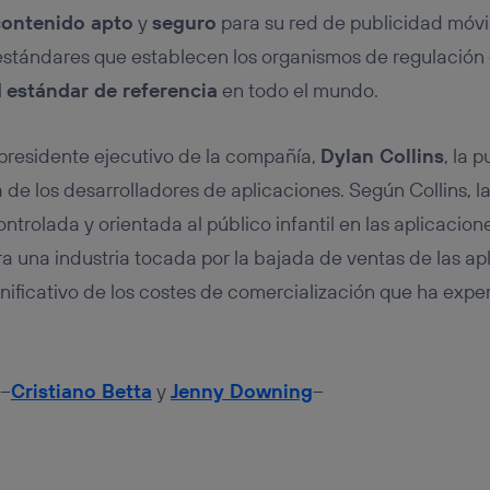
contenido apto
y
seguro
para su red de publicidad móvil
estándares que establecen los organismos de regulación
l
estándar de referencia
en todo el mundo.
 presidente ejecutivo de la compañía,
Dylan Collins
, la 
 de los desarrolladores de aplicaciones. Según Collins, l
ntrolada y orientada al público infantil en las aplicacio
a una industria tocada por la bajada de ventas de las ap
gnificativo de los costes de comercialización que ha exp
 –
Cristiano Betta
y
Jenny Downing
–