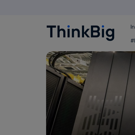
I
Blogthinkbig.com
#