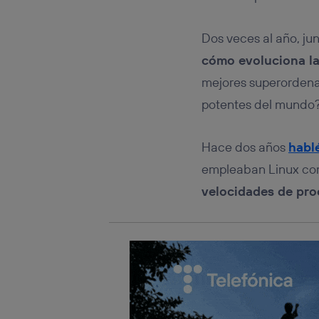
Este iden
conecte s
Típicame
Dos veces al año, ju
Si util
cómo evoluciona la
realiz
hayan 
mejores superordena
Si util
potentes del mundo?
únicam
Puedes ge
inferior 
Hace dos años
hablé
Para más 
empleaban Linux como
velocidades de pr