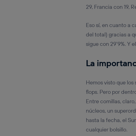
29, Francia con 19, 
Eso sí, en cuanto a 
del total) gracias a 
sigue con 29’9%. Y e
La importan
Hemos visto que los
flops. Pero por dent
Entre comillas, clar
núcleos, un superor
hasta la fecha, el S
cualquier bolsillo.