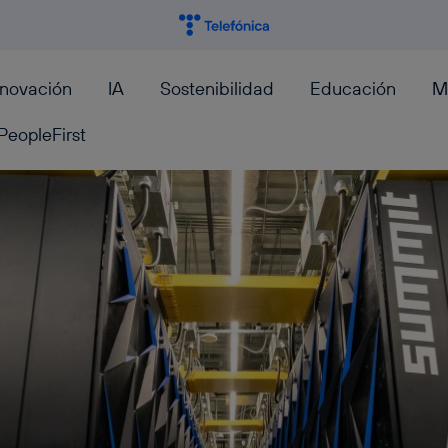
nnovación
IA
Sostenibilidad
Educación
M
PeopleFirst