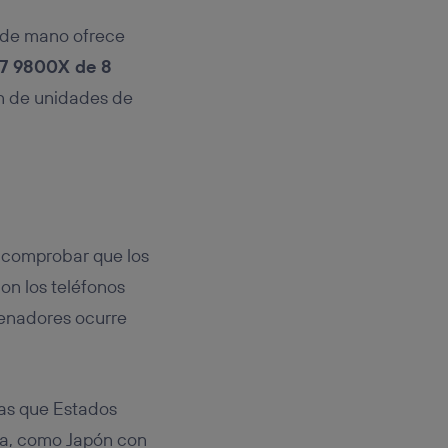
a de mano ofrece
 i7 9800X de 8
lón de unidades de
a comprobar que los
con los teléfonos
denadores ocurre
ras que Estados
cia, como Japón con