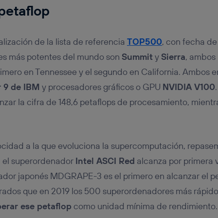
 petaflop
lización de la lista de referencia
TOP500
, con fecha de 
es más potentes del mundo son
Summit
y
Sierra
, ambos 
primero en Tennessee y el segundo en California. Ambos 
 9 de IBM
y procesadores gráficos o GPU
NVIDIA V100
zar la cifra de 148,6 petaflops de procesamiento, mientr
locidad a la que evoluciona la supercomputación, repase
, el superordenador
Intel ASCI Red
alcanza por primera v
ador japonés MDGRAPE-3 es el primero en alcanzar el pe
rados que en 2019 los 500 superordenadores más rápido
erar ese petaflop
como unidad mínima de rendimiento.