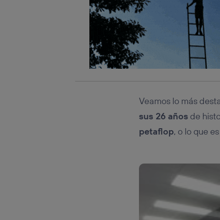
Veamos lo más destac
sus 26 años
de hist
petaflop
, o lo que e