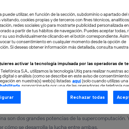
a puede utilizar, en función de la sección, subdominio o apartado del 
 visitando, cookies propias y de terceros con fines técnicos, analíticos
zación, redes sociales y/o para mostrarte publicidad personalizada e
aborado a partir de tus hábitos de navegación. Puedes aceptar todas, 
r su uso individualmente clicando en el botón correspondiente. Asi
evocar tu consentimiento en cualquier momento desde la opción de
TAL
4 min
ción. Si deseas obtener información más detallada, consulta nuestra
 de los superordenadore
uieres activar la tecnología impulsada por las operadoras de te
 Telefónica S.A., utilizamos la tecnología Utiq para realizar nuestras a
s del mundo
 digital o análisis (como se describe en este aviso de consentimient
egación en nuestra(s) web(s) listadas
aquí
(solo cuando utilizas una
 habilitada
, proporcionada por una de las operadoras de telefonía par
tu consentimiento en cada página web).
igurar
Rechazar todas
Acept
ogía Utiq está diseñada con la privacidad como prioridad ofreciéndot
ogía utiliza un identificador cifrado creado por tu
operadora de tele
o tu dirección IP y otra información de la cuenta de cliente de telec
na son dos grandes potencias de la supercomputación. Y a
 a la conexión que utilizas (p. ej., número de teléfono móvil).
cómo se desarrolla la lucha entre ambas.