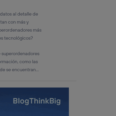
rsona que
tificador.
datos al detalle de
sis se
ntan con más y
 hogar que
uperordenadores más
sará
s tecnológicos?
n la parte
onsenthub”)
.
de superordenadores
ormación, como las
onde se encuentran…