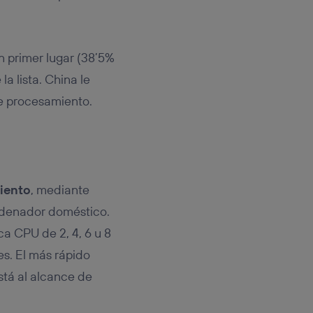
n primer lugar (38’5%
a lista. China le
de procesamiento.
iento
, mediante
denador doméstico.
a CPU de 2, 4, 6 u 8
s. El más rápido
stá al alcance de