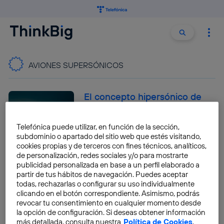
Buscar:
Buscar
AVIONES SUPERSÓNICOS
El concepto hipersónico de
Boeing volará de Los Ángeles
a Tokio en tres horas
Telefónica puede utilizar, en función de la sección,
Pablo G. Bejerano
subdominio o apartado del sitio web que estés visitando,
cookies propias y de terceros con fines técnicos, analíticos,
de personalización, redes sociales y/o para mostrarte
publicidad personalizada en base a un perfil elaborado a
China trabaja en un avión
partir de tus hábitos de navegación. Puedes aceptar
hipersónico que hará Pekín-
todas, rechazarlas o configurar su uso individualmente
Nueva York en dos horas
clicando en el botón correspondiente. Asimismo, podrás
revocar tu consentimiento en cualquier momento desde
Pablo G. Bejerano
la opción de configuración. Si deseas obtener información
más detallada, consulta nuestra
Política de Cookies
.