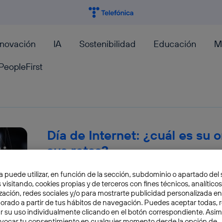
nnovación
IA
Sostenibilidad
Educación
M
PeopleFirst
Día de Internet: ¿cuál es su 
sus retos?
a puede utilizar, en función de la sección, subdominio o apartado del 
Como cada 17 de mayo, hoy celebramos el Día d
 visitando, cookies propias y de terceros con fines técnicos, analíticos
remontan a más de treinta años atrás. ¿Cómo s
zación, redes sociales y/o para mostrarte publicidad personalizada e
aborado a partir de tus hábitos de navegación. Puedes aceptar todas, 
Elena Díaz
r su uso individualmente clicando en el botón correspondiente. Asi
evocar tu consentimiento en cualquier momento desde la opción de