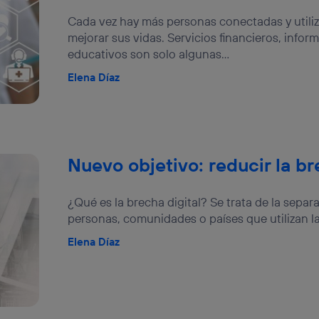
ente en la navegación del usuario del móvil.
Cada vez hay más personas conectadas y utiliz
stionar los consentimientos Utiq seleccionando “Administrar Utiq” e
mejorar sus vidas. Servicios financieros, infor
de esta página web o visitando el
portal de privacidad de Utiq (“c
información, consulta la
política de privacidad de Utiq
.
educativos son solo algunas...
Elena Díaz
Nuevo objetivo: reducir la br
¿Qué es la brecha digital? Se trata de la sepa
personas, comunidades o países que utilizan la
Elena Díaz