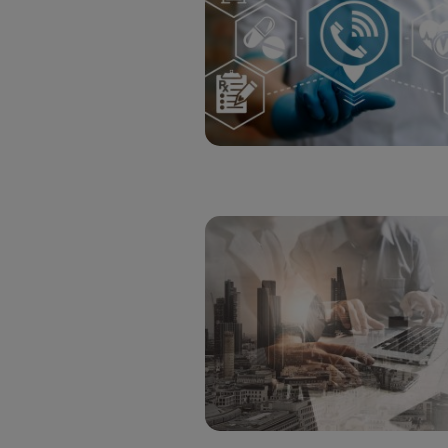
únicam
Puedes ge
inferior 
Para más 