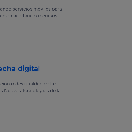
ando servicios móviles para
n la parte
mación sanitaria o recursos
onsenthub”)
.
echa digital
ración o desigualdad entre
s Nuevas Tecnologías de la...