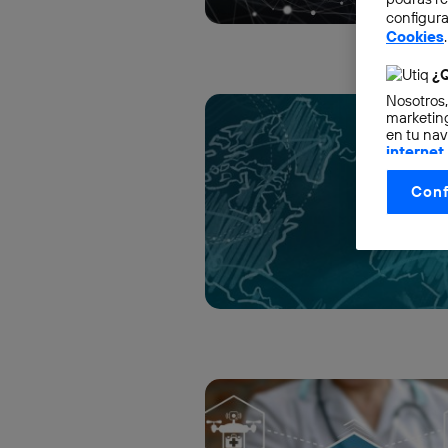
configura
Cookies
.
¿Q
Nosotros,
marketing
en tu nav
internet
otorgas 
Conf
La tecnol
control.
La tecnol
utilizand
vinculada
Este iden
conecte s
Típicame
Si util
realiz
hayan 
Si util