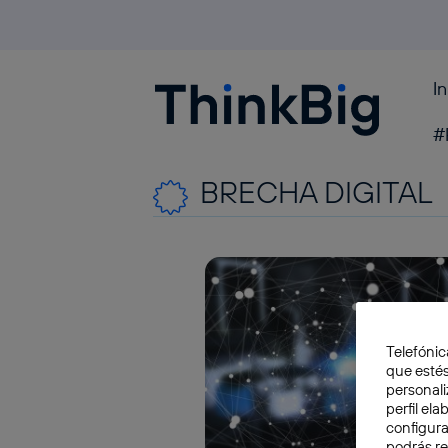
I
Blogthinkbig.com
#
BRECHA DIGITAL
Telefónic
que estés
personali
perfil el
configura
podrás r