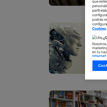
que estés
personali
perfil el
configura
podrás r
configura
Cookies
.
¿Q
Nosotros,
marketing
en tu nav
internet
otorgas 
Conf
La tecnol
control.
La tecnol
utilizand
vinculada
Este iden
conecte s
Típicame