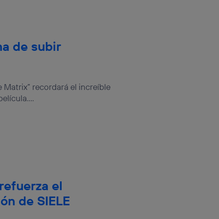
ma de subir
 Matrix” recordará el increíble
lícula....
refuerza el
ión de SIELE