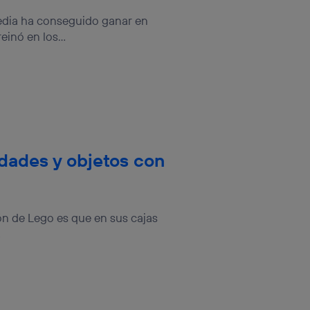
sis se
 hogar que
pedia ha conseguido ganar en
inó en los...
sará
n la parte
onsenthub”)
.
idades y objetos con
ón de Lego es que en sus cajas
.