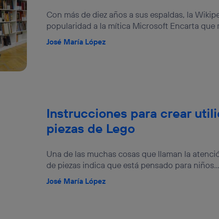
izas una
conexión de banda ancha
(p. ej., Wi-Fi), el marketing o análi
ará en función de las actividades de navegación de los miembros del
Con más de diez años a sus espaldas, la Wiki
dado su consentimiento.
popularidad a la mítica Microsoft Encarta que re
izas
datos móviles
, el marketing será más personalizado, ya que se ba
José María López
ente en la navegación del usuario del móvil.
stionar los consentimientos Utiq seleccionando “Administrar Utiq” e
de esta página web o visitando el
portal de privacidad de Utiq (“c
información, consulta la
política de privacidad de Utiq
.
Instrucciones para crear util
piezas de Lego
Una de las muchas cosas que llaman la atenci
de piezas indica que está pensado para niños..
José María López