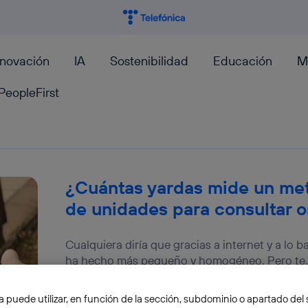
nnovación
IA
Sostenibilidad
Educación
M
PeopleFirst
¿Cuántas yardas mide un me
de unidades para consultar o
Cualquiera diría que gracias a internet y a lo b
ha hecho más pequeño y homogéneo. Pero te..
José María López
a puede utilizar, en función de la sección, subdominio o apartado del 