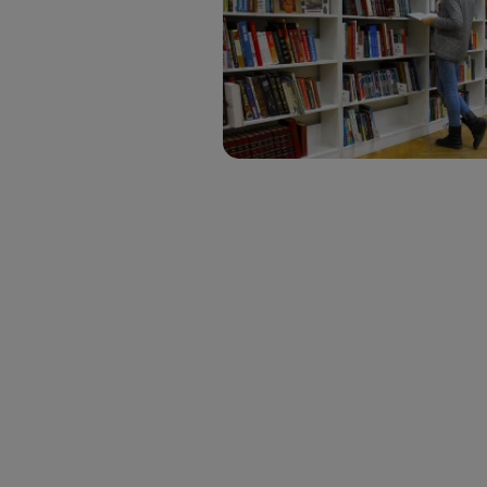
Si util
realiz
hayan 
Si util
únicam
Puedes ge
inferior 
Para más 