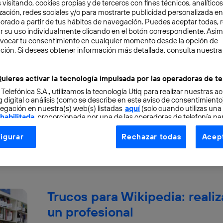
 visitando, cookies propias y de terceros con fines técnicos, analíticos
zación, redes sociales y/o para mostrarte publicidad personalizada e
aborado a partir de tus hábitos de navegación. Puedes aceptar todas, 
r su uso individualmente clicando en el botón correspondiente. Asi
evocar tu consentimiento en cualquier momento desde la opción de
ción. Si deseas obtener información más detallada, consulta nuestra
La inversión en robótica: una
uieres activar la tecnología impulsada por las operadoras de te
Primero fue la carrera espacial, y ahora llega l
apenas unos días comentábamos en otro post 
 Telefónica S.A., utilizamos la tecnología Utiq para realizar nuestras a
 digital o análisis (como se describe en este aviso de consentimient
Marisol Peña
egación en nuestra(s) web(s) listadas
aquí
(solo cuando utilizas una
 habilitada
, proporcionada por una de las operadoras de telefonía par
tu consentimiento en cada página web).
igurar
Rechazar todas
Acept
ogía Utiq está diseñada con la privacidad como prioridad ofreciéndot
ogía utiliza un identificador cifrado creado por tu
operadora de tele
o tu dirección IP y otra información de la cuenta de cliente de telec
 a la conexión que utilizas (p. ej., número de teléfono móvil).
Trucos para Wikipedia: real
tificador se asigna a la conexión de internet, por lo que cualquier pe
u dispositivo y consienta el uso de la tecnología recibirá el mismo iden
un profesional
nte: