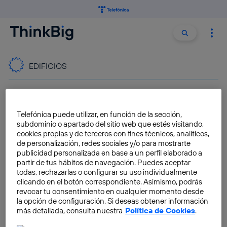
Buscar:
Buscar
EDIFICIOS
Descubren una pintura que se
adapta a la estación y enfría o
Telefónica puede utilizar, en función de la sección,
calienta los edificios como un
subdominio o apartado del sitio web que estés visitando,
camaleón
cookies propias y de terceros con fines técnicos, analíticos,
de personalización, redes sociales y/o para mostrarte
José María López
publicidad personalizada en base a un perfil elaborado a
partir de tus hábitos de navegación. Puedes aceptar
todas, rechazarlas o configurar su uso individualmente
Construir casas con pañales
clicando en el botón correspondiente. Asimismo, podrás
usados: una innovadora
revocar tu consentimiento en cualquier momento desde
técnica con múltiples
la opción de configuración. Si deseas obtener información
beneficios medioambientales
más detallada, consulta nuestra
Política de Cookies
.
José María López