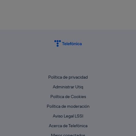
actividades de navegación de los miembros del hogar
que hayan dado su consentimiento.
Si utilizas
datos móviles
, el marketing será más
personalizado, ya que se basará únicamente en la
navegación del usuario del móvil.
Puedes gestionar los consentimientos Utiq seleccionando
“Administrar Utiq” en la parte inferior de esta página web o
visitando el
portal de privacidad de Utiq
(“consenthub”)
. Para más información, consulta
la
política de privacidad de Utiq
.
Política de privacidad
Administrar Utiq
Política de Cookies
Política de moderación
Aviso Legal LSSI
Acerca de Telefónica
Mejor conectados