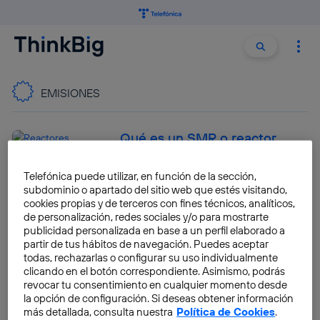
Buscar:
Buscar
EMISIONES
Qué es un SMR o reactor
modular pequeño, cómo
funciona y qué proyectos hay
Telefónica puede utilizar, en función de la sección,
en construcción
subdominio o apartado del sitio web que estés visitando,
cookies propias y de terceros con fines técnicos, analíticos,
José María López
de personalización, redes sociales y/o para mostrarte
publicidad personalizada en base a un perfil elaborado a
Las claves de la norma Euro 7
partir de tus hábitos de navegación. Puedes aceptar
todas, rechazarlas o configurar su uso individualmente
que regulará la contaminación
clicando en el botón correspondiente. Asimismo, podrás
incluso de los coches
revocar tu consentimiento en cualquier momento desde
eléctricos
la opción de configuración. Si deseas obtener información
más detallada, consulta nuestra
Política de Cookies
.
José María López