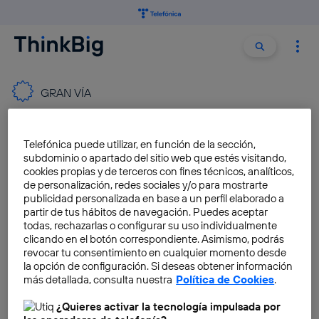
Buscar:
Buscar
GRAN VÍA
Las 10 curiosidades del
Telefónica puede utilizar, en función de la sección,
edificio de Telefónica de Gran
subdominio o apartado del sitio web que estés visitando,
Vía
cookies propias y de terceros con fines técnicos, analíticos,
de personalización, redes sociales y/o para mostrarte
Beatriz Iznaola
publicidad personalizada en base a un perfil elaborado a
partir de tus hábitos de navegación. Puedes aceptar
todas, rechazarlas o configurar su uso individualmente
Llega Star Wars a la FlagShip
clicando en el botón correspondiente. Asimismo, podrás
Store de Telefónica
revocar tu consentimiento en cualquier momento desde
la opción de configuración. Si deseas obtener información
Daniel Poto Galán
más detallada, consulta nuestra
Política de Cookies
.
¿Quieres activar la tecnología impulsada por