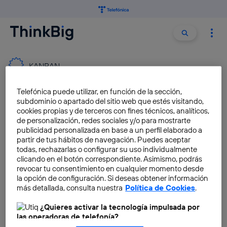
Buscar:
Buscar
KANBAN
Telefónica puede utilizar, en función de la sección,
¿Qué ocurre si aplicas la
subdominio o apartado del sitio web que estés visitando,
productividad de Kanban a tu
cookies propias y de terceros con fines técnicos, analíticos,
correo electrónico?
de personalización, redes sociales y/o para mostrarte
publicidad personalizada en base a un perfil elaborado a
José María López
partir de tus hábitos de navegación. Puedes aceptar
todas, rechazarlas o configurar su uso individualmente
clicando en el botón correspondiente. Asimismo, podrás
revocar tu consentimiento en cualquier momento desde
Zenkit mejora tu trabajo en
la opción de configuración. Si deseas obtener información
equipo reinventando el
más detallada, consulta nuestra
Política de Cookies
.
método Kanban
¿Quieres activar la tecnología impulsada por
José María López
las operadoras de telefonía?