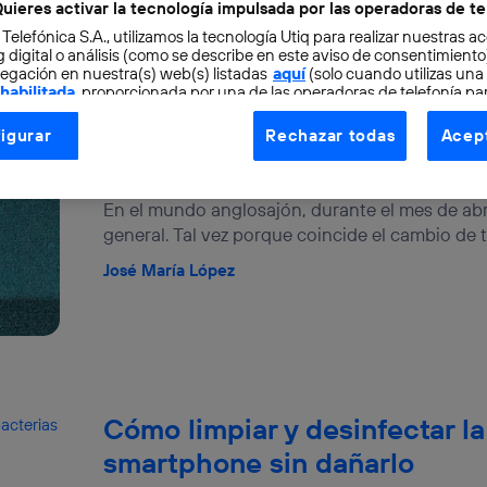
uieres activar la tecnología impulsada por las operadoras de te
 Telefónica S.A., utilizamos la tecnología Utiq para realizar nuestras a
 digital o análisis (como se describe en este aviso de consentimient
egación en nuestra(s) web(s) listadas
aquí
(solo cuando utilizas una
 habilitada
, proporcionada por una de las operadoras de telefonía par
tu consentimiento en cada página web).
Tareas de limpieza digital pa
igurar
Rechazar todas
Acept
ogía Utiq está diseñada con la privacidad como prioridad ofreciéndot
tiempo y combatir el aburrim
ogía utiliza un identificador cifrado creado por tu
operadora de tele
En el mundo anglosajón, durante el mes de abri
o tu dirección IP y otra información de la cuenta de cliente de telec
 a la conexión que utilizas (p. ej., número de teléfono móvil).
general. Tal vez porque coincide el cambio de t
tificador se asigna a la conexión de internet, por lo que cualquier pe
José María López
u dispositivo y consienta el uso de la tecnología recibirá el mismo iden
nte:
izas una
conexión de banda ancha
(p. ej., Wi-Fi), el marketing o análi
ará en función de las actividades de navegación de los miembros del
dado su consentimiento.
izas
datos móviles
, el marketing será más personalizado, ya que se ba
Cómo limpiar y desinfectar la
ente en la navegación del usuario del móvil.
stionar los consentimientos Utiq seleccionando “Administrar Utiq” e
smartphone sin dañarlo
de esta página web o visitando el
portal de privacidad de Utiq (“c