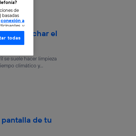
lefonía?
cciones de
o) basadas
conexión a
ticipantes, y
ra aprovechar el
ar todas
e elección y
iento
fonía
,
l se suele hacer limpieza
omunicaciones
iempo climático y...
rsona que
tificador.
sis se
 hogar que
sará
 pantalla de tu
n la parte
onsenthub”)
.