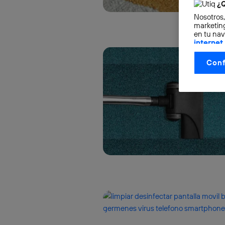
¿Q
Nosotros,
marketing
en tu nav
internet
otorgas 
Conf
La tecnol
control.
La tecnol
utilizand
vinculada
Este iden
conecte s
Típicame
Si util
realiz
hayan 
Si util
únicam
Puedes ge
inferior 