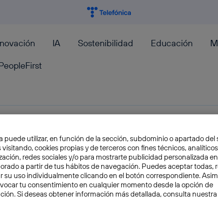
nnovación
IA
Sostenibilidad
Educación
M
PeopleFirst
¿De qué está hecho el polvo
a puede utilizar, en función de la sección, subdominio o apartado del 
 visitando, cookies propias y de terceros con fines técnicos, analíticos
zación, redes sociales y/o para mostrarte publicidad personalizada e
“¿Cómo se puede acumular tanto polvo?” o “¿
aborado a partir de tus hábitos de navegación. Puedes aceptar todas, 
playa a mi alfombra?” son algunas de las pregunt
r su uso individualmente clicando en el botón correspondiente. Asi
evocar tu consentimiento en cualquier momento desde la opción de
Diego de la Torre
ción. Si deseas obtener información más detallada, consulta nuestra