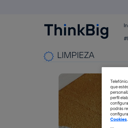
I
Blogthinkbig.com
#
LIMPIEZA
Telefónic
que estés
personali
perfil el
configura
podrás r
configura
Cookies
.