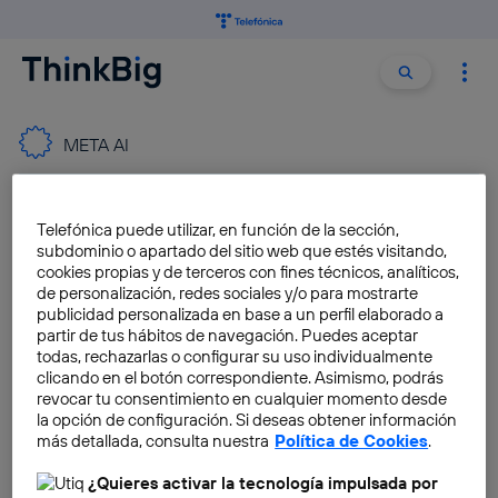
Buscar:
Buscar
META AI
Meta sorprende a todos con
Telefónica puede utilizar, en función de la sección,
sus gafas Ray-Ban Display:
subdominio o apartado del sitio web que estés visitando,
control por voz y gestos,
cookies propias y de terceros con fines técnicos, analíticos,
inteligencia artificial y pantalla
de personalización, redes sociales y/o para mostrarte
integrada
publicidad personalizada en base a un perfil elaborado a
partir de tus hábitos de navegación. Puedes aceptar
José María López
todas, rechazarlas o configurar su uso individualmente
clicando en el botón correspondiente. Asimismo, podrás
revocar tu consentimiento en cualquier momento desde
Qué es Privacidad Mejorada:
la opción de configuración. Si deseas obtener información
lo nuevo de WhatsApp que te
más detallada, consulta nuestra
Política de Cookies
.
“protege” de la IA
¿Quieres activar la tecnología impulsada por
José María López