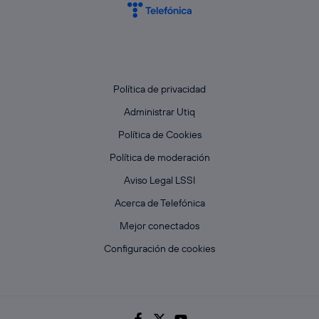
que hayan dado su consentimiento.
Si utilizas
datos móviles
, el marketing será más
personalizado, ya que se basará únicamente en la
navegación del usuario del móvil.
Puedes gestionar los consentimientos Utiq seleccionando
Política de privacidad
“Administrar Utiq” en la parte inferior de esta página web o
visitando el
portal de privacidad de Utiq
Administrar Utiq
(“consenthub”)
. Para más información, consulta
la
política de privacidad de Utiq
.
Política de Cookies
Política de moderación
Aviso Legal LSSI
Acerca de Telefónica
Mejor conectados
Configuración de cookies