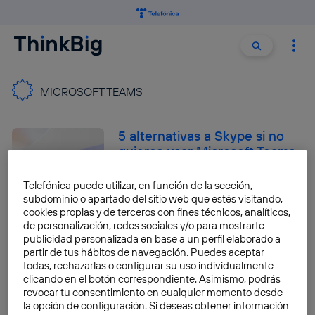
Buscar:
Buscar
MICROSOFT TEAMS
5 alternativas a Skype si no
quieres usar Microsoft Teams
José María López
Telefónica puede utilizar, en función de la sección,
subdominio o apartado del sitio web que estés visitando,
cookies propias y de terceros con fines técnicos, analíticos,
de personalización, redes sociales y/o para mostrarte
publicidad personalizada en base a un perfil elaborado a
Como migrar de Skype a
partir de tus hábitos de navegación. Puedes aceptar
Microsoft Teams gratis
todas, rechazarlas o configurar su uso individualmente
clicando en el botón correspondiente. Asimismo, podrás
José María López
revocar tu consentimiento en cualquier momento desde
la opción de configuración. Si deseas obtener información