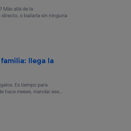
sis se
 hogar que
? Más allá de la
directo, o bailarla sin ninguna
sará
n la parte
onsenthub”)
.
familia: llega la
egalos. Es tiempo para
de hace meses, mandar ese...