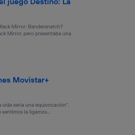
el juego Destino: La
 Black Mirror: Bandersnatch?
ack Mirror, pero presentaba una
nes Movistar+
la vida sería una equivocación”.
 sentimos la ligamos...