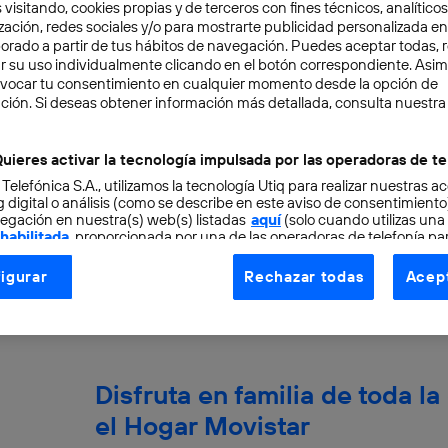
 visitando, cookies propias y de terceros con fines técnicos, analíticos
zación, redes sociales y/o para mostrarte publicidad personalizada e
aborado a partir de tus hábitos de navegación. Puedes aceptar todas, 
r su uso individualmente clicando en el botón correspondiente. Asi
evocar tu consentimiento en cualquier momento desde la opción de
5 claves para manejar Movis
ción. Si deseas obtener información más detallada, consulta nuestra
experto
uieres activar la tecnología impulsada por las operadoras de te
 Telefónica S.A., utilizamos la tecnología Utiq para realizar nuestras a
¿Todavía no conoces Movistar Música? Es el s
 digital o análisis (como se describe en este aviso de consentimient
streaming de Movistar. Una manera de disfrutar
egación en nuestra(s) web(s) listadas
aquí
(solo cuando utilizas una
 habilitada
, proporcionada por una de las operadoras de telefonía par
tu teléfono Android o...
tu consentimiento en cada página web).
José María López
igurar
Rechazar todas
Acept
ogía Utiq está diseñada con la privacidad como prioridad ofreciéndot
ogía utiliza un identificador cifrado creado por tu
operadora de tele
o tu dirección IP y otra información de la cuenta de cliente de telec
 a la conexión que utilizas (p. ej., número de teléfono móvil).
Disfruta en familia de toda l
tificador se asigna a la conexión de internet, por lo que cualquier pe
u dispositivo y consienta el uso de la tecnología recibirá el mismo iden
el Hogar Movistar
nte: