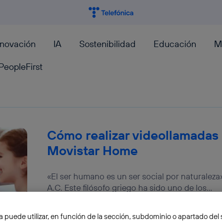
nnovación
IA
Sostenibilidad
Educación
M
PeopleFirst
Cómo realizar videollamada
Movistar Home
«El ser humano es un ser social por naturaleza»
A.C. Este filósofo griego ha sido uno de los...
Álvaro Álvarez
a puede utilizar, en función de la sección, subdominio o apartado del 