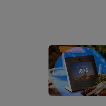
Si util
realiz
hayan 
Si util
únicam
Puedes ge
inferior 
Para más 