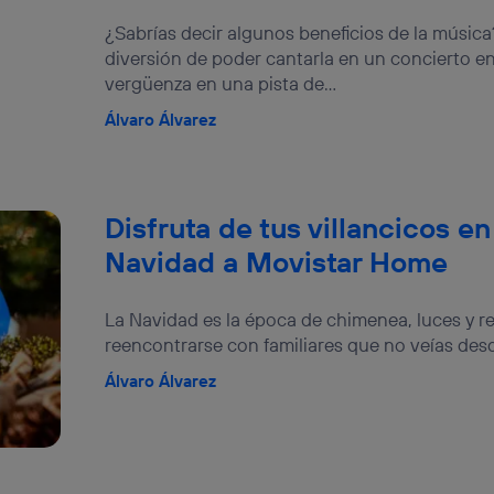
izas una
conexión de banda ancha
(p. ej., Wi-Fi), el marketing o análi
ará en función de las actividades de navegación de los miembros del
¿Sabrías decir algunos beneficios de la música
dado su consentimiento.
diversión de poder cantarla en un concierto en 
izas
datos móviles
, el marketing será más personalizado, ya que se ba
vergüenza en una pista de...
ente en la navegación del usuario del móvil.
Álvaro Álvarez
stionar los consentimientos Utiq seleccionando “Administrar Utiq” e
de esta página web o visitando el
portal de privacidad de Utiq (“c
información, consulta la
política de privacidad de Utiq
.
Disfruta de tus villancicos en 
Navidad a Movistar Home
La Navidad es la época de chimenea, luces y r
reencontrarse con familiares que no veías des
Álvaro Álvarez