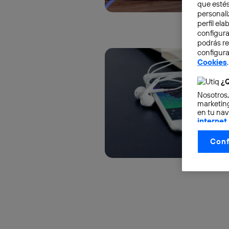
que estés
personali
perfil el
configura
podrás r
configura
Cookies
.
¿Q
Nosotros,
marketing
en tu nav
internet
otorgas 
Conf
La tecnol
control.
La tecnol
utilizand
vinculada
Este iden
conecte s
Típicame