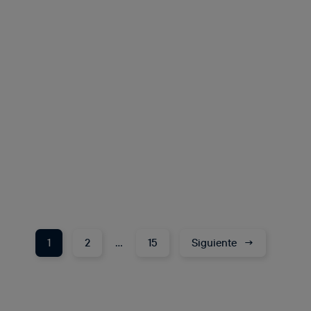
1
2
…
15
Siguiente
→