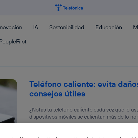
nnovación
IA
Sostenibilidad
Educación
M
PeopleFirst
Teléfono caliente: evita daño
consejos útiles
¿Notas tu teléfono caliente cada vez que lo u
dispositivos móviles se calientan más de lo nor
Moncho Terol