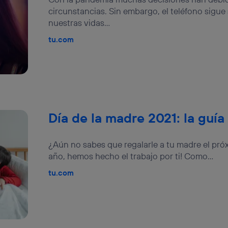
izas una
conexión de banda ancha
(p. ej., Wi-Fi), el marketing o análi
circunstancias. Sin embargo, el teléfono sigu
ará en función de las actividades de navegación de los miembros del
nuestras vidas...
dado su consentimiento.
tu.com
izas
datos móviles
, el marketing será más personalizado, ya que se ba
ente en la navegación del usuario del móvil.
stionar los consentimientos Utiq seleccionando “Administrar Utiq” e
de esta página web o visitando el
portal de privacidad de Utiq (“c
información, consulta la
política de privacidad de Utiq
.
Día de la madre 2021: la guía 
¿Aún no sabes que regalarle a tu madre el pró
año, hemos hecho el trabajo por ti! Como...
tu.com