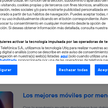
a puede utilizar, en función de la sección, subdominio o apartado del 
 visitando, cookies propias y de terceros con fines técnicos, analíticos
zación, redes sociales y/o para mostrarte publicidad personalizada e
aborado a partir de tus hábitos de navegación. Puedes aceptar todas, 
r su uso individualmente clicando en el botón correspondiente. Asi
evocar tu consentimiento en cualquier momento desde la opción de
Los 8 anuncios más locos qu
ción. Si deseas obtener información más detallada, consulta nuestra
2025
uieres activar la tecnología impulsada por las operadoras de te
Los anuncios del CES 2025, celebrados en Las
 Telefónica S.A., utilizamos la tecnología Utiq para realizar nuestras a
cantidad de nuevas tendencias tecnológicas q
 digital o análisis (como se describe en este aviso de consentimient
egación en nuestra(s) web(s) listadas
aquí
(solo cuando utilizas una
Rubén Chicharro
 habilitada
, proporcionada por una de las operadoras de telefonía par
tu consentimiento en cada página web).
igurar
Rechazar todas
Acept
ogía Utiq está diseñada con la privacidad como prioridad ofreciéndot
ogía utiliza un identificador cifrado creado por tu
operadora de tele
o tu dirección IP y otra información de la cuenta de cliente de telec
 a la conexión que utilizas (p. ej., número de teléfono móvil).
Los mejores móviles por men
tificador se asigna a la conexión de internet, por lo que cualquier pe
u dispositivo y consienta el uso de la tecnología recibirá el mismo iden
nte:
Con la pandemia muchas decisiones han debid