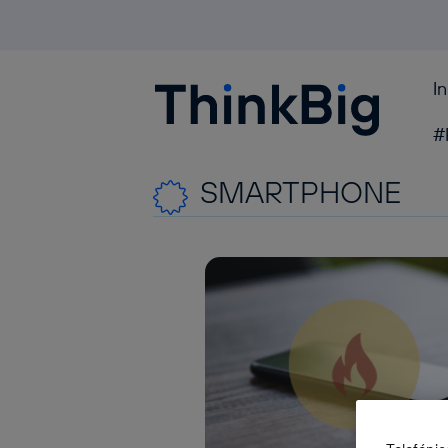
I
Blogthinkbig.com
#
SMARTPHONE