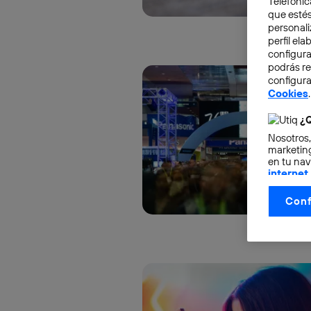
Telefónic
que estés
personali
perfil el
configura
podrás r
configura
Cookies
.
¿Q
Nosotros,
marketing
en tu nav
internet
otorgas 
Conf
La tecnol
control.
La tecnol
utilizand
vinculada
Este iden
conecte s
Típicame