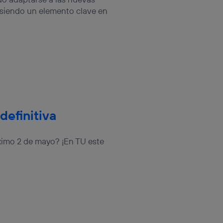
sis se
e siendo un elemento clave en
 hogar que
sará
n la parte
onsenthub”)
.
definitiva
ximo 2 de mayo? ¡En TU este