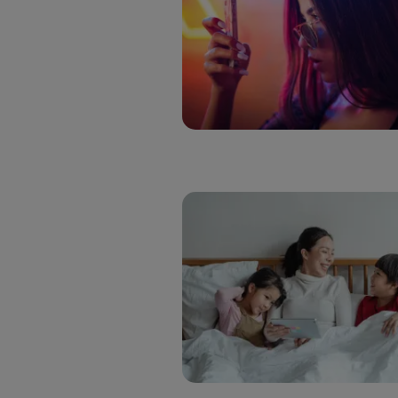
Si util
realiz
hayan 
Si util
únicam
Puedes ge
inferior 
Para más 