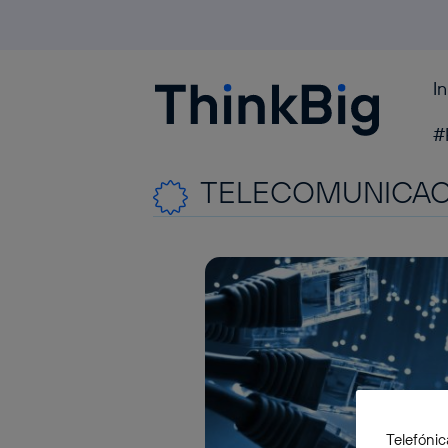
I
Blogthinkbig.com
#
TELECOMUNICAC
Telefónic