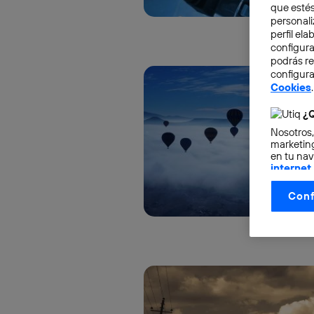
que estés
personali
perfil el
configura
podrás r
configura
Cookies
.
¿Q
Nosotros,
marketing
en tu nav
internet
otorgas 
Conf
La tecnol
control.
La tecnol
utilizand
vinculada
Este iden
conecte s
Típicame