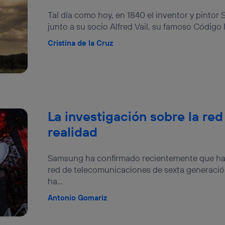
izas una
conexión de banda ancha
(p. ej., Wi-Fi), el marketing o análi
Tal día como hoy, en 1840 el inventor y pintor
ará en función de las actividades de navegación de los miembros del
dado su consentimiento.
junto a su socio Alfred Vail, su famoso Código 
izas
datos móviles
, el marketing será más personalizado, ya que se ba
Cristina de la Cruz
ente en la navegación del usuario del móvil.
stionar los consentimientos Utiq seleccionando “Administrar Utiq” e
de esta página web o visitando el
portal de privacidad de Utiq (“c
información, consulta la
política de privacidad de Utiq
.
La investigación sobre la red
realidad
Samsung ha confirmado recientemente que han
red de telecomunicaciones de sexta generación,
ha...
Antonio Gomariz