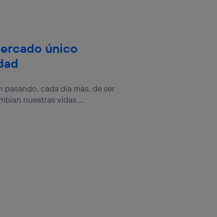
mercado único
edad
án pasando, cada día más, de ser
bian nuestras vidas....