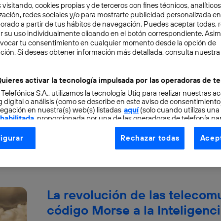
 visitando, cookies propias y de terceros con fines técnicos, analíticos
zación, redes sociales y/o para mostrarte publicidad personalizada e
aborado a partir de tus hábitos de navegación. Puedes aceptar todas, 
r su uso individualmente clicando en el botón correspondiente. Asi
evocar tu consentimiento en cualquier momento desde la opción de
Los Loons de Google sobrevu
ción. Si deseas obtener información más detallada, consulta nuestra
La empresa Loon, subsidiaria del gigante Goog
uieres activar la tecnología impulsada por las operadoras de te
objetivo de llevar los servicios de comunicación
 Telefónica S.A., utilizamos la tecnología Utiq para realizar nuestras a
 digital o análisis (como se describe en este aviso de consentimient
Alba Soriano
egación en nuestra(s) web(s) listadas
aquí
(solo cuando utilizas una
 habilitada
, proporcionada por una de las operadoras de telefonía par
tu consentimiento en cada página web).
igurar
Rechazar todas
Acept
ogía Utiq está diseñada con la privacidad como prioridad ofreciéndot
ogía utiliza un identificador cifrado creado por tu
operadora de tele
o tu dirección IP y otra información de la cuenta de cliente de telec
 a la conexión que utilizas (p. ej., número de teléfono móvil).
La revolución de las telecom
tificador se asigna a la conexión de internet, por lo que cualquier pe
u dispositivo y consienta el uso de la tecnología recibirá el mismo iden
código Morse a la Inteligencia
nte: