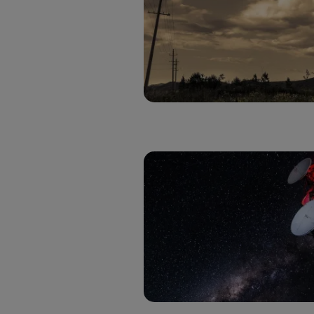
Si util
realiz
hayan 
Si util
únicam
Puedes ge
inferior 
Para más 