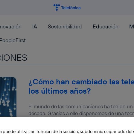
nnovación
IA
Sostenibilidad
Educación
M
PeopleFirst
IONES
¿Cómo han cambiado las tel
los últimos años?
El mundo de las comunicaciones ha tenido un 
década. Gracias a ello disponemos de una tecn
Fran Castillo
a puede utilizar, en función de la sección, subdominio o apartado del 