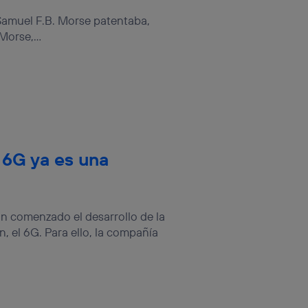
sis se
 Samuel F.B. Morse patentaba,
 hogar que
Morse,...
sará
n la parte
onsenthub”)
.
 6G ya es una
 comenzado el desarrollo de la
 el 6G. Para ello, la compañía