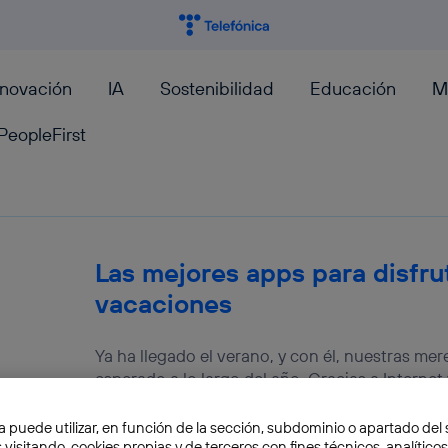
nnovación
IA
Sostenibilidad
Educación
M
PeopleFirst
Las mejores apps para disfru
vacaciones
Ya ha llegado el verano, y con él, nuestras m
esperado a lo largo del año. Gracias a Internet y
Elena Díaz
a puede utilizar, en función de la sección, subdominio o apartado del 
 visitando, cookies propias y de terceros con fines técnicos, analíticos