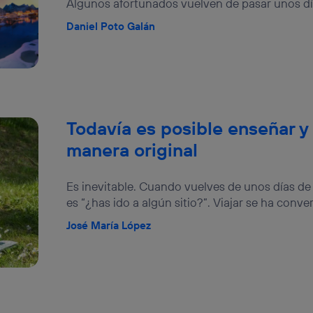
Algunos afortunados vuelven de pasar unos días
ará en función de las actividades de navegación de los miembros del
dado su consentimiento.
Daniel Poto Galán
izas
datos móviles
, el marketing será más personalizado, ya que se ba
ente en la navegación del usuario del móvil.
stionar los consentimientos Utiq seleccionando “Administrar Utiq” e
de esta página web o visitando el
portal de privacidad de Utiq (“c
información, consulta la
política de privacidad de Utiq
.
Todavía es posible enseñar y 
manera original
Es inevitable. Cuando vuelves de unos días de
es “¿has ido a algún sitio?”. Viajar se ha conver
José María López