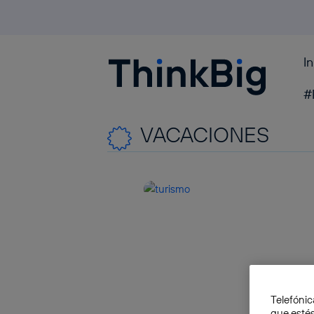
I
Blogthinkbig.com
#
VACACIONES
Telefónic
que estés