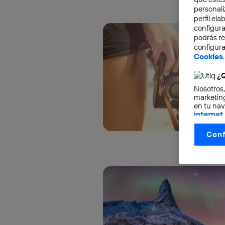
personali
perfil el
configura
podrás r
configura
Cookies
.
¿Q
Nosotros,
marketing
en tu nav
internet
otorgas 
Conf
La tecnol
control.
La tecnol
utilizand
vinculada
Este iden
conecte s
Típicame
Si util