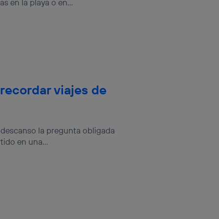
 en la playa o en...
 hogar que
sará
n la parte
onsenthub”)
.
recordar viajes de
 descanso la pregunta obligada
tido en una...