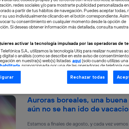
zación, redes sociales y/o para mostrarte publicidad personalizada e
aborado a partir de tus hábitos de navegación. Puedes aceptar todas, 
Las RRSS como fuente de insp
r su uso individualmente clicando en el botón correspondiente. Asi
evocar tu consentimiento en cualquier momento desde la opción de
destino vacacional
ción. Si deseas obtener información más detallada, consulta nuestra
El verano ya ha llegado y con él nuestras inme
uieres activar la tecnología impulsada por las operadoras de te
para descansar, disfrutar y, sobre todo, descone
 Telefónica S.A., utilizamos la tecnología Utiq para realizar nuestras a
 digital o análisis (como se describe en este aviso de consentimient
Elena Díaz
egación en nuestra(s) web(s) listadas
aquí
(solo cuando utilizas una
 habilitada
, proporcionada por una de las operadoras de telefonía par
tu consentimiento en cada página web).
igurar
Rechazar todas
Acept
ogía Utiq está diseñada con la privacidad como prioridad ofreciéndot
ogía utiliza un identificador cifrado creado por tu
operadora de tele
o tu dirección IP y otra información de la cuenta de cliente de telec
Auroras boreales, una buena
 a la conexión que utilizas (p. ej., número de teléfono móvil).
aún no se han ido de vacaci
tificador se asigna a la conexión de internet, por lo que cualquier pe
u dispositivo y consienta el uso de la tecnología recibirá el mismo iden
nte:
Estamos a finales de agosto, y cada vez vemo
izas una
conexión de banda ancha
(p. ej., Wi-Fi), el marketing o análi