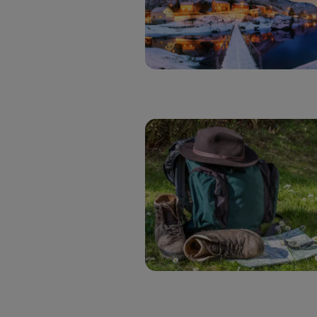
realiz
hayan 
Si util
únicam
Puedes ge
inferior 
Para más 