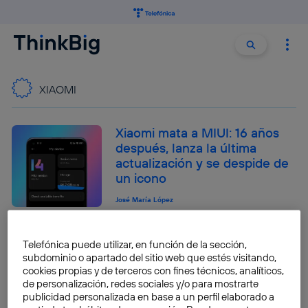
Buscar:
Buscar
XIAOMI
Xiaomi mata a MIUI: 16 años
después, lanza la última
actualización y se despide de
un icono
José María López
HyperOS 4 va a cambiar de
Telefónica puede utilizar, en función de la sección,
nuevo tu Xiaomi: sus primeras
subdominio o apartado del sitio web que estés visitando,
novedades, cuándo llega y
cookies propias y de terceros con fines técnicos, analíticos,
qué móviles son compatibles
de personalización, redes sociales y/o para mostrarte
publicidad personalizada en base a un perfil elaborado a
Rubén Chicharro