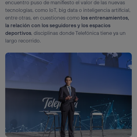
encuentro puso de manifiesto el valor de las nuevas
Si utilizas una
conexión de banda ancha
(p. ej., Wi-Fi),
tecnologías, como IoT, big data o inteligencia artificial,
el marketing o análisis se realizará en función de las
entre otras, en cuestiones como
los entrenamientos,
actividades de navegación de los miembros del hogar
la relación con los seguidores y los espacios
que hayan dado su consentimiento.
deportivos
, disciplinas donde Telefónica tiene ya un
Si utilizas
datos móviles
, el marketing será más
personalizado, ya que se basará únicamente en la
largo recorrido.
navegación del usuario del móvil.
Puedes gestionar los consentimientos Utiq seleccionando
“Administrar Utiq” en la parte inferior de esta página web o
visitando el
portal de privacidad de Utiq
(“consenthub”)
. Para más información, consulta
la
política de privacidad de Utiq
.