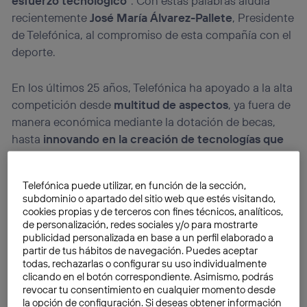
esfuerzo tecnológico
”. Con estas palabras aludía
recientemente
José María Álvarez-Pallete
, Presidente
de Telefónica, al compromiso de esta compañía con el
deporte.
En los últimos 25 años, Telefónica ha apoyado a la alta
competición desde
multitud de aspectos
, ya fuera de
manera económica mediante la dotación de becas,
hasta
innovando en la creación de tecnologías que
mejorasen la experiencia de todos
. Es este último
punto el que ha cobrado mayor relevancia en el
Telefónica puede utilizar, en función de la sección,
pasado más inmediato. En otras palabras, Telefónica
subdominio o apartado del sitio web que estés visitando,
quiere trascender de la mera aportación económica y
cookies propias y de terceros con fines técnicos, analíticos,
convertirse en
un acelerador de la adopción de
de personalización, redes sociales y/o para mostrarte
publicidad personalizada en base a un perfil elaborado a
tecnología
por parte de federaciones y deportistas.
partir de tus hábitos de navegación. Puedes aceptar
todas, rechazarlas o configurar su uso individualmente
clicando en el botón correspondiente. Asimismo, podrás
revocar tu consentimiento en cualquier momento desde
la opción de configuración. Si deseas obtener información