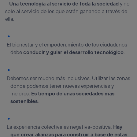
Puedes gestionar los consentimientos Utiq seleccionando
–
Una tecnología al servicio de toda la sociedad
y no
“Administrar Utiq” en la parte inferior de esta página web o
solo al servicio de los que están ganando a través de
visitando el
portal de privacidad de Utiq
(“consenthub”)
. Para más información, consulta
ella.
la
política de privacidad de Utiq
.
El bienestar y el empoderamiento de los ciudadanos
debe
conducir y guiar el desarrollo tecnológico
.
Debemos ser mucho más inclusivos. Utilizar las zonas
donde podemos tener nuevas experiencias y
mejores.
Es tiempo de unas sociedades más
sostenibles
.
La experiencia colectiva es negativa-positiva.
Hay
que crear alianzas para construir a base de estas