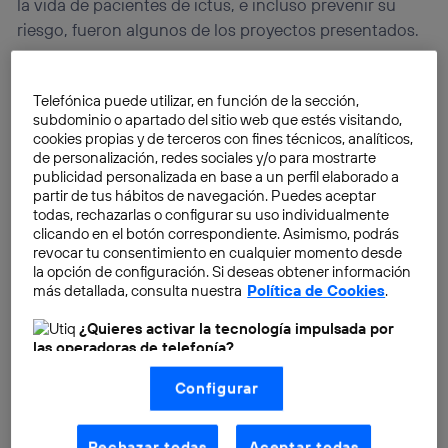
la vida de pacientes de ictus, e incluso prevenir su
riesgo, fueron algunos de los proyectos presentados.
Telefónica puede utilizar, en función de la sección,
subdominio o apartado del sitio web que estés visitando,
cookies propias y de terceros con fines técnicos, analíticos,
de personalización, redes sociales y/o para mostrarte
publicidad personalizada en base a un perfil elaborado a
partir de tus hábitos de navegación. Puedes aceptar
todas, rechazarlas o configurar su uso individualmente
clicando en el botón correspondiente. Asimismo, podrás
revocar tu consentimiento en cualquier momento desde
la opción de configuración. Si deseas obtener información
más detallada, consulta nuestra
Política de Cookies
.
¿Quieres activar la tecnología impulsada por
las operadoras de telefonía?
Nosotros, Telefónica S.A., utilizamos la tecnología Utiq para
Configurar
realizar nuestras acciones de marketing digital o análisis
(como se describe en este aviso de consentimiento)
basadas en tu navegación en nuestra(s) web(s)
listadas
aquí
(solo cuando utilizas una
conexión a
Rechazar todas
Aceptar todas