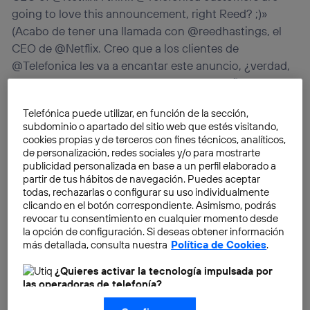
going to love this announcement, right Reed? ;)»
(Acabo de tener una llamada con @reedhastings, el
CEO de @Netflix. Creo que a los clientes de
@Telefonica les va a encantar este anuncio, ¿verdad,
Reed? ;)). Unas palabras a las que acompaña un vídeo
en clave de humor donde en una conversación
Telefónica puede utilizar, en función de la sección,
telefónica mediada por una de las protagonistas de
subdominio o apartado del sitio web que estés visitando,
“Las chicas del cable”
, producción de Netflix, aparece
cookies propias y de terceros con fines técnicos, analíticos,
Reed Hastings
disfrazado como los personajes de
«La
de personalización, redes sociales y/o para mostrarte
publicidad personalizada en base a un perfil elaborado a
casa de papel»
, otra producción de la plataforma de
partir de tus hábitos de navegación. Puedes aceptar
la que es cofundador.
todas, rechazarlas o configurar su uso individualmente
clicando en el botón correspondiente. Asimismo, podrás
revocar tu consentimiento en cualquier momento desde
la opción de configuración. Si deseas obtener información
más detallada, consulta nuestra
Política de Cookies
.
¿Quieres activar la tecnología impulsada por
las operadoras de telefonía?
Nosotros, Telefónica S.A., utilizamos la tecnología Utiq para