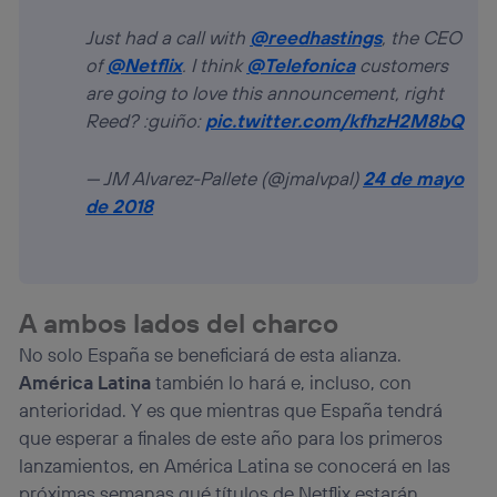
Si utilizas
datos móviles
, el marketing será más
personalizado, ya que se basará únicamente en la
Just had a call with
@reedhastings
, the CEO
navegación del usuario del móvil.
of
@Netflix
. I think
@Telefonica
customers
Puedes gestionar los consentimientos Utiq seleccionando
are going to love this announcement, right
“Administrar Utiq” en la parte inferior de esta página web o
visitando el
portal de privacidad de Utiq
Reed? :guiño:
pic.twitter.com/kfhzH2M8bQ
(“consenthub”)
. Para más información, consulta
la
política de privacidad de Utiq
.
— JM Alvarez-Pallete (@jmalvpal)
24 de mayo
de 2018
A ambos lados del charco
No solo España se beneficiará de esta alianza.
América Latina
también lo hará e, incluso, con
anterioridad. Y es que mientras que España tendrá
que esperar a finales de este año para los primeros
lanzamientos, en América Latina se conocerá en las
próximas semanas qué títulos de Netflix estarán