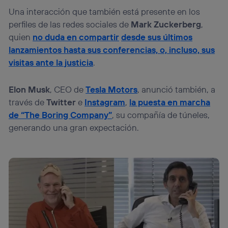
Una interacción que también está presente en los
perfiles de las redes sociales de
Mark Zuckerberg
,
quien
no duda en compartir
desde sus últimos
lanzamientos hasta sus conferencias, o, incluso, sus
visitas ante la justicia
.
Elon Musk
, CEO de
Tesla Motors
, anunció también, a
través de
Twitter
e
Instagram
,
la puesta en marcha
de
“The Boring Company”
, su compañía de túneles,
generando una gran expectación.