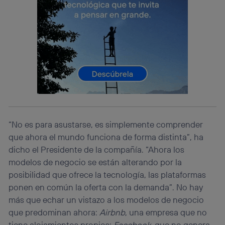
información de la cuenta de cliente de
telecomunicaciones vinculada a la conexión que utilizas
(p. ej., número de teléfono móvil).
Este identificador se asigna a la conexión de internet, por
lo que cualquier persona que conecte su dispositivo y
consienta el uso de la tecnología recibirá el mismo
identificador. Típicamente:
Si utilizas una
conexión de banda ancha
(p. ej., Wi-Fi),
el marketing o análisis se realizará en función de las
actividades de navegación de los miembros del hogar
que hayan dado su consentimiento.
Si utilizas
datos móviles
, el marketing será más
“No es para asustarse, es simplemente comprender
personalizado, ya que se basará únicamente en la
que ahora el mundo funciona de forma distinta”, ha
navegación del usuario del móvil.
dicho el Presidente de la compañía. “Ahora los
Puedes gestionar los consentimientos Utiq seleccionando
“Administrar Utiq” en la parte inferior de esta página web o
modelos de negocio se están alterando por la
visitando el
portal de privacidad de Utiq
posibilidad que ofrece la tecnología, las plataformas
(“consenthub”)
. Para más información, consulta
ponen en común la oferta con la demanda”. No hay
la
política de privacidad de Utiq
.
más que echar un vistazo a los modelos de negocio
que predominan ahora:
Airbnb
, una empresa que no
tiene alojamientos propios;
Facebook
, que no genera