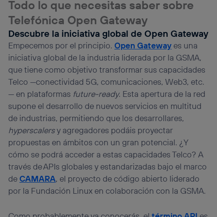
Todo lo que necesitas saber sobre
Este identificador se asigna a la conexión de internet, por
Telefónica Open Gateway
lo que cualquier persona que conecte su dispositivo y
consienta el uso de la tecnología recibirá el mismo
Descubre la iniciativa global de Open Gateway
identificador. Típicamente:
Empecemos por el principio.
Open Gateway
es una
Si utilizas una
conexión de banda ancha
(p. ej., Wi-Fi),
iniciativa global de la industria liderada por la GSMA,
el marketing o análisis se realizará en función de las
actividades de navegación de los miembros del hogar
que tiene como objetivo transformar sus capacidades
que hayan dado su consentimiento.
Telco —conectividad 5G, comunicaciones, Web3, etc.
Si utilizas
datos móviles
, el marketing será más
— en plataformas
future-ready
. Esta apertura de la red
personalizado, ya que se basará únicamente en la
supone el desarrollo de nuevos servicios en multitud
navegación del usuario del móvil.
de industrias, permitiendo que los desarrollares,
Puedes gestionar los consentimientos Utiq seleccionando
hyperscalers
y agregadores podáis proyectar
“Administrar Utiq” en la parte inferior de esta página web o
visitando el
portal de privacidad de Utiq
propuestas en ámbitos con un gran potencial. ¿Y
(“consenthub”)
. Para más información, consulta
cómo se podrá acceder a estas capacidades Telco? A
la
política de privacidad de Utiq
.
través de APIs globales y estandarizadas bajo el marco
de
CAMARA
, el proyecto de código abierto liderado
por la Fundación Linux en colaboración con la GSMA.
Como probablemente ya conocerás, el
término API
es