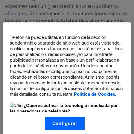
experimentado un gran crecimiento en los últimos
años que, si lo sumamos a la constante innovación en
la materia, nos complica la labor de vislumbrar cómo
evolucionará en el tiempo. Sin embargo, tenemos
algunas claves y tendencias que nos pueden echar
Telefónica puede utilizar, en función de la sección,
una mano. ¿Quieres saberlas?
subdominio o apartado del sitio web que estés visitando,
cookies propias y de terceros con fines técnicos, analíticos,
de personalización, redes sociales y/o para mostrarte
publicidad personalizada en base a un perfil elaborado a
partir de tus hábitos de navegación. Puedes aceptar
todas, rechazarlas o configurar su uso individualmente
clicando en el botón correspondiente. Asimismo, podrás
revocar tu consentimiento en cualquier momento desde
la opción de configuración. Si deseas obtener información
más detallada, consulta nuestra
Política de Cookies
.
¿Quieres activar la tecnología impulsada por
las operadoras de telefonía?
Nosotros, Telefónica S.A., utilizamos la tecnología Utiq para
Configurar
realizar nuestras acciones de marketing digital o análisis
(como se describe en este aviso de consentimiento)