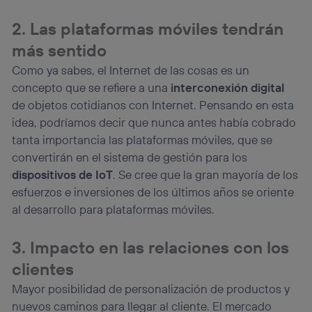
navegación del usuario del móvil.
Puedes gestionar los consentimientos Utiq seleccionando
2. Las plataformas móviles tendrán
“Administrar Utiq” en la parte inferior de esta página web o
visitando el
portal de privacidad de Utiq
más sentido
(“consenthub”)
. Para más información, consulta
Como ya sabes, el Internet de las cosas es un
la
política de privacidad de Utiq
.
concepto que se refiere a una
interconexión digital
de objetos cotidianos con Internet. Pensando en esta
idea, podríamos decir que nunca antes había cobrado
tanta importancia las plataformas móviles, que se
convertirán en el sistema de gestión para los
dispositivos de IoT
. Se cree que la gran mayoría de los
esfuerzos e inversiones de los últimos años se oriente
al desarrollo para plataformas móviles.
3. Impacto en las relaciones con los
clientes
Mayor posibilidad de personalización de productos y
nuevos caminos para llegar al cliente. El mercado