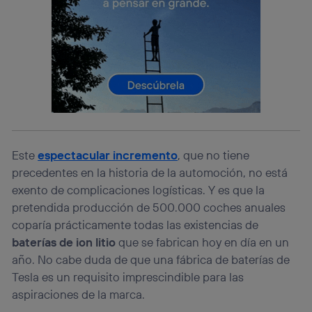
consienta el uso de la tecnología recibirá el mismo
identificador. Típicamente:
Si utilizas una
conexión de banda ancha
(p. ej., Wi-Fi),
el marketing o análisis se realizará en función de las
actividades de navegación de los miembros del hogar
que hayan dado su consentimiento.
Si utilizas
datos móviles
, el marketing será más
personalizado, ya que se basará únicamente en la
navegación del usuario del móvil.
Puedes gestionar los consentimientos Utiq seleccionando
“Administrar Utiq” en la parte inferior de esta página web o
Este
espectacular incremento
, que no tiene
visitando el
portal de privacidad de Utiq
precedentes en la historia de la automoción, no está
(“consenthub”)
. Para más información, consulta
exento de complicaciones logísticas. Y es que la
la
política de privacidad de Utiq
.
pretendida producción de 500.000 coches anuales
coparía prácticamente todas las existencias de
baterías de ion litio
que se fabrican hoy en día en un
año. No cabe duda de que una fábrica de baterías de
Tesla es un requisito imprescindible para las
aspiraciones de la marca.