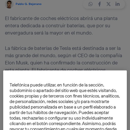
Pablo G. Bejerano
El fabricante de coches eléctricos abrirá una planta
entera dedicada a construir baterías, que por su
envergadura será la mayor en el mundo.
La fábrica de baterías de Tesla está destinada a ser la
más grande del mundo, según el CEO de la compañía
Elon Musk, quien ha confirmado la construcción de
esta planta. El fabricante de coches eléctricos
necesita baterías si quiere aumentar en un futuro la
producción de sus vehículos y ésta es razón suficiente
Telefónica puede utilizar, en función de la sección,
subdominio o apartado del sitio web que estés visitando,
para levantar su propia planta. Lo harán en asociación
cookies propias y de terceros con fines técnicos, analíticos,
con otras compañías, y entre los socios que se barajan
de personalización, redes sociales y/o para mostrarte
el que suena con más fuerza es
Panasonic
. No es lo
publicidad personalizada en base a un perfil elaborado a
partir de tus hábitos de navegación. Puedes aceptar
único que está sin concretar,
la localización de las
todas, rechazarlas o configurar su uso individualmente
instalaciones tampoco está aún definida
, pues hay
clicando en el botón correspondiente. Asimismo, podrás
distintas ubicaciones sobre la mesa.
revocar tu consentimiento en cualquier momento desde