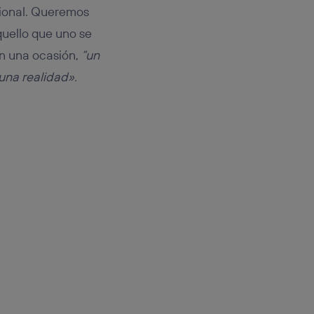
sional. Queremos
uello que uno se
en una ocasión,
“un
una realidad».