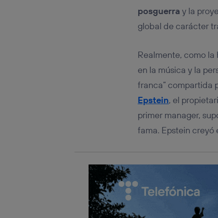
Este iden
posguerra
y la proy
conecte s
Típicame
global de carácter t
Si util
realiz
hayan 
Realmente, como la h
Si util
en la música y la pe
únicam
franca” compartida 
Puedes ge
inferior 
Epstein
, el propieta
Para más 
primer manager, supo
fama. Epstein creyó 