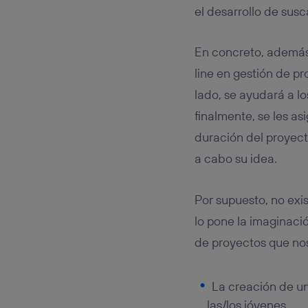
el desarrollo de sus
En concreto, además
line en gestión de pr
lado, se ayudará a lo
finalmente, se les a
duración del proyect
a cabo su idea.
Por supuesto, no exi
lo pone la imaginaci
de proyectos que nos
La creación de un
las/los jóvenes.