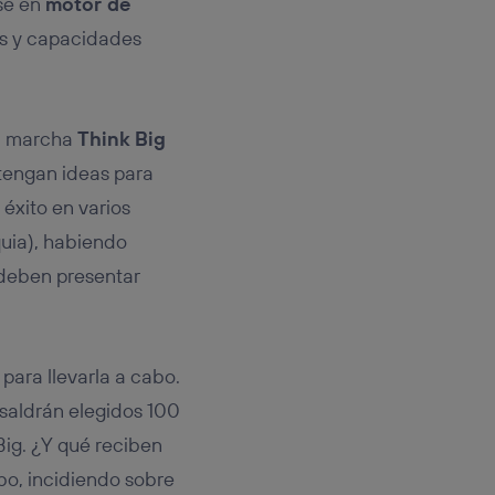
se en
motor de
des y capacidades
en marcha
Think Big
 tengan ideas para
éxito en varios
quia), habiendo
 deben presentar
para llevarla a cabo.
 saldrán elegidos 100
Big. ¿Y qué reciben
bo, incidiendo sobre