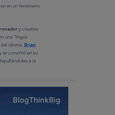
rsona que
eron en un fenómeno
tificador.
sis se
 hogar que
nnovador
y creativo
sará
en una “lingua
 del idioma.
Brian
n la parte
onsenthub”)
.
y se convirtió en su
tapultándoles a la