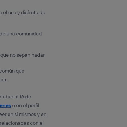
 el uso y disfrute de
os de una comunidad
 que no sepan nadar.
n común que
ura.
tubre al 16 de
venes
o en el perfil
eer en sí mismos y en
relacionadas con el