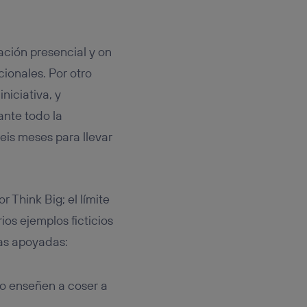
ción presencial y on
cionales. Por otro
niciativa, y
ante todo la
eis meses para llevar
 Think Big; el límite
os ejemplos ficticios
vas apoyadas:
io enseñen a coser a