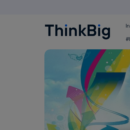
I
Blogthinkbig.com
#