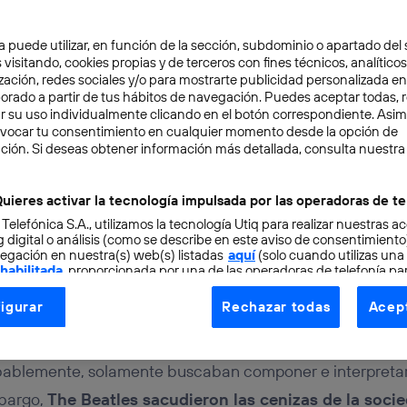
a puede utilizar, en función de la sección, subdominio o apartado del 
K BIG
4 min
 visitando, cookies propias y de terceros con fines técnicos, analíticos
zación, redes sociales y/o para mostrarte publicidad personalizada e
g Jóvenes: nuevas soluc
aborado a partir de tus hábitos de navegación. Puedes aceptar todas, 
r su uso individualmente clicando en el botón correspondiente. Asi
evocar tu consentimiento en cualquier momento desde la opción de
roblemas
ción. Si deseas obtener información más detallada, consulta nuestra
uieres activar la tecnología impulsada por las operadoras de te
 Telefónica S.A., utilizamos la tecnología Utiq para realizar nuestras a
 digital o análisis (como se describe en este aviso de consentimient
egación en nuestra(s) web(s) listadas
aquí
(solo cuando utilizas una
 habilitada
, proporcionada por una de las operadoras de telefonía par
es de clase media de Liverpool entraban a un estudio de
tu consentimiento en cada página web).
igurar
Rechazar todas
Acept
ogía Utiq está diseñada con la privacidad como prioridad ofreciéndot
a EMI para crear su primer disco. Tras haber tocado en 
 su ciudad como en Hamburgo, sentían la ilusión de plasm
ogía utiliza un identificador cifrado creado por tu
operadora de tele
o tu dirección IP y otra información de la cuenta de cliente de telec
robablemente, solamente buscaban componer e interpreta
 a la conexión que utilizas (p. ej., número de teléfono móvil).
mbargo,
The Beatles sacudieron las cenizas de la socie