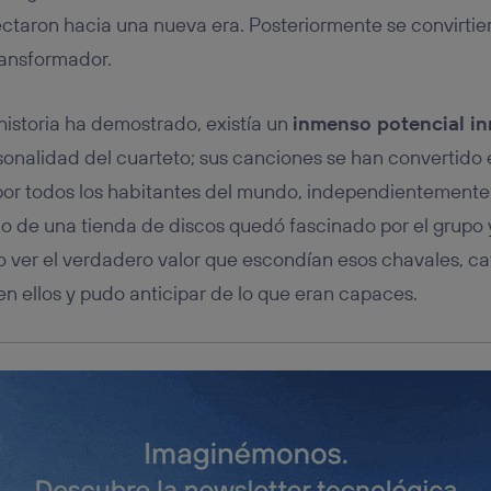
tificador se asigna a la conexión de internet, por lo que cualquier pe
ectaron hacia una nueva era. Posteriormente se convirti
u dispositivo y consienta el uso de la tecnología recibirá el mismo iden
nte:
ransformador.
izas una
conexión de banda ancha
(p. ej., Wi-Fi), el marketing o análi
ará en función de las actividades de navegación de los miembros del
dado su consentimiento.
istoria ha demostrado, existía un
inmenso potencial i
izas
datos móviles
, el marketing será más personalizado, ya que se ba
rsonalidad del cuarteto; sus canciones se han convertido 
ente en la navegación del usuario del móvil.
por todos los habitantes del mundo, independientemente
stionar los consentimientos Utiq seleccionando “Administrar Utiq” e
de esta página web o visitando el
portal de privacidad de Utiq (“c
rio de una tienda de discos quedó fascinado por el grupo 
información, consulta la
política de privacidad de Utiq
.
 ver el verdadero valor que escondían esos chavales, ca
en ellos y pudo anticipar de lo que eran capaces.