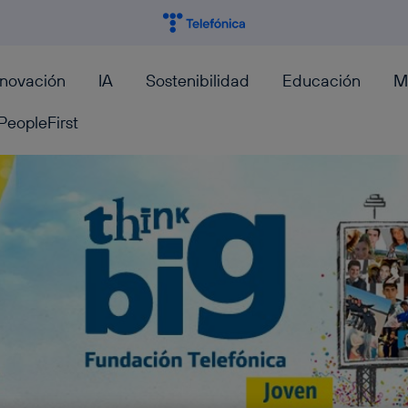
nnovación
IA
Sostenibilidad
Educación
M
PeopleFirst