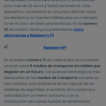
La tecnología Utiq está diseñada con la privacidad como
poco más de 25 euros y 9x6x2 centímetros. Este
prioridad ofreciéndote elección y control.
dispositivo, consistente en una placa libre de todos
La tecnología utiliza un identificador cifrado creado por tu
operadora de telefonía
, utilizando tu dirección IP y otra
los elementos no imprescindibles para un ordenador,
información de la cuenta de cliente de
no es el único de tales características. En el
número
telecomunicaciones vinculada a la conexión que utilizas
12
de nuestro ránking os presentamos
cinco
(p. ej., número de teléfono móvil).
alternativas a Raspberry Pi
.
Este identificador se asigna a la conexión de internet, por
lo que cualquier persona que conecte su dispositivo y
consienta el uso de la tecnología recibirá el mismo
identificador. Típicamente:
Si utilizas una
conexión de banda ancha
(p. ej., Wi-Fi),
En el puesto
número 11
de nuestra lista encontramos
el marketing o análisis se realizará en función de las
actividades de navegación de los miembros del hogar
un post sobre
5 medios de transporte increíbles que
que hayan dado su consentimiento.
llegarán en un futuro
. Los avances tecnológicos más
Si utilizas
datos móviles
, el marketing será más
destacados en los
medios de transporte
actuales se
personalizado, ya que se basará únicamente en la
han centrado principalmente en las mejoras de los
navegación del usuario del móvil.
sistemas de seguridad, el aumento de la potencia y
Puedes gestionar los consentimientos Utiq seleccionando
velocidad con un menor consumo, y en la
“Administrar Utiq” en la parte inferior de esta página web o
visitando el
portal de privacidad de Utiq
introducción de nuevas fuentes de alimentación
(“consenthub”)
. Para más información, consulta