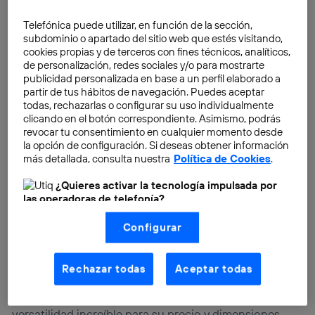
Telefónica puede utilizar, en función de la sección,
subdominio o apartado del sitio web que estés visitando,
cookies propias y de terceros con fines técnicos, analíticos,
de personalización, redes sociales y/o para mostrarte
publicidad personalizada en base a un perfil elaborado a
partir de tus hábitos de navegación. Puedes aceptar
todas, rechazarlas o configurar su uso individualmente
clicando en el botón correspondiente. Asimismo, podrás
revocar tu consentimiento en cualquier momento desde
la opción de configuración. Si deseas obtener información
más detallada, consulta nuestra
Política de Cookies
.
¿Quieres activar la tecnología impulsada por
las operadoras de telefonía?
Nosotros, Telefónica S.A., utilizamos la tecnología Utiq para
La fundación
Raspberry Pi
se propuso fomentar el
Configurar
realizar nuestras acciones de marketing digital o análisis
(como se describe en este aviso de consentimiento)
estudio de la informática y hacer del aprendizaje una
basadas en tu navegación en nuestra(s) web(s)
actividad divertida, poniendo el foco en el entorno
listadas
aquí
(solo cuando utilizas una
conexión a
Rechazar todas
Aceptar todas
internet habilitada
, proporcionada por una de las
escolar. La culminación de esta meta fue el dispositivo
operadoras de telefonía participantes, y otorgas tu
que lleva el mismo nombre y cuenta con una
consentimiento en cada página web).
versatilidad increíble para su precio y dimensiones,