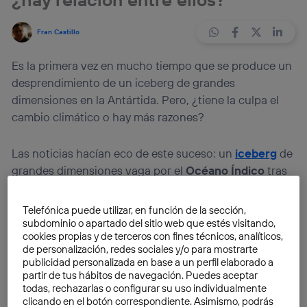
Fran Castillo
Es la primera vez en mucho tiempo que se produce un
desprendimiento de un iceberg de grandes
dimensiones en la Antártida. Pero, ¿tiene la culpa el
cambio climático o hay más razones?
Las noticias hacían eco de este suceso: un
iceberg
de
grandes dimensiones vaga por el
Océano Índico
tras
desprenderse de la
plataforma de hielo Amery
,
situada en la
Antártida
.
Telefónica puede utilizar, en función de la sección,
subdominio o apartado del sitio web que estés visitando,
cookies propias y de terceros con fines técnicos, analíticos,
Se trata de un iceberg de
1.636 kilómetros cuadrados
,
de personalización, redes sociales y/o para mostrarte
su tamaño supera a la extensión que tiene la
isla de
publicidad personalizada en base a un perfil elaborado a
Gran Canaria
(1.560 kilómetros cuadrados). Cabe
partir de tus hábitos de navegación. Puedes aceptar
todas, rechazarlas o configurar su uso individualmente
decir que tiene un
espesor de 210 metros
y contiene
clicando en el botón correspondiente. Asimismo, podrás