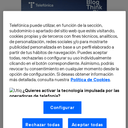
Telefónica puede utilizar, en función de la sección,
subdominio o apartado del sitio web que estés visitando,
cookies propias y de terceros con fines técnicos, analíticos,
de personalización, redes sociales y/o para mostrarte
publicidad personalizada en base a un perfil elaborado a
partir de tus hábitos de navegación. Puedes aceptar
todas, rechazarlas o configurar su uso individualmente
clicando en el botón correspondiente. Asimismo, podrás
revocar tu consentimiento en cualquier momento desde la
opción de configuración. Si deseas obtener información
más detallada, consulta nuestra
Política de Cookies
.
¿Quieres activar la tecnología impulsada por las
operadoras de telefonía?
Pero este parece ser solo el comienzo. A continuación
Nosotros, Telefónica S.A., utilizamos la tecnología Utiq para
te damos algunos datos acerca de los países que más
Configurar
realizar nuestras acciones de marketing digital o análisis
lo usan a la fecha.
(como se describe en este aviso de consentimiento)
basadas en tu navegación en nuestra(s) web(s)
listadas
aquí
(solo cuando utilizas una
conexión a
Rechazar todas
Aceptar todas
¿Por qué usar ChatGPT se volvió tan
internet habilitada
, proporcionada por una de las