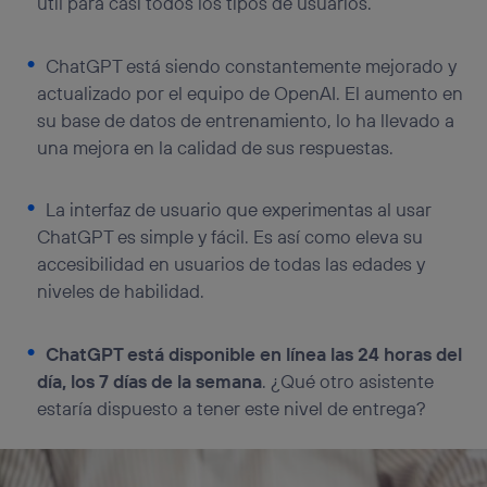
útil para casi todos los tipos de usuarios.
“Administrar Utiq” en la parte inferior de esta página web o
visitando el
portal de privacidad de Utiq
(“consenthub”)
. Para más información, consulta
ChatGPT está siendo constantemente mejorado y
la
política de privacidad de Utiq
.
actualizado por el equipo de OpenAI. El aumento en
su base de datos de entrenamiento, lo ha llevado a
una mejora en la calidad de sus respuestas.
La interfaz de usuario que experimentas al usar
ChatGPT es simple y fácil. Es así como eleva su
accesibilidad en usuarios de todas las edades y
niveles de habilidad.
ChatGPT está disponible en línea las 24 horas del
día, los 7 días de la semana
. ¿Qué otro asistente
estaría dispuesto a tener este nivel de entrega?