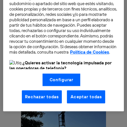
grupo de entusiastas por el sol como fuente de
subdominio o apartado del sitio web que estés visitando,
energía alternativa, hoy ya es una realidad. Una nueva
cookies propias y de terceros con fines técnicos, analíticos,
de personalización, redes sociales y/o para mostrarte
generación de vehículos y aeronaves de transporte
publicidad personalizada en base a un perfil elaborado a
por
tierra, mar y aire
son capaces de realizar viajes de
partir de tus hábitos de navegación. Puedes aceptar
largo recorrido durante el día y la noche únicamente
todas, rechazarlas o configurar su uso individualmente
clicando en el botón correspondiente. Asimismo, podrás
con la energía del sol y sin combustible ni emisiones
revocar tu consentimiento en cualquier momento desde
de gases contaminantes.
la opción de configuración. Si deseas obtener información
más detallada, consulta nuestra
Política de Cookies
.
¿Quieres activar la tecnología impulsada por
las operadoras de telefonía?
Nosotros, Telefónica S.A., utilizamos la tecnología Utiq para
Configurar
realizar nuestras acciones de marketing digital o análisis
(como se describe en este aviso de consentimiento)
basadas en tu navegación en nuestra(s) web(s)
listadas
aquí
(solo cuando utilizas una
conexión a
Rechazar todas
Aceptar todas
internet habilitada
, proporcionada por una de las
operadoras de telefonía participantes, y otorgas tu
consentimiento en cada página web).
La tecnología Utiq está diseñada con la privacidad como
prioridad ofreciéndote elección y control.