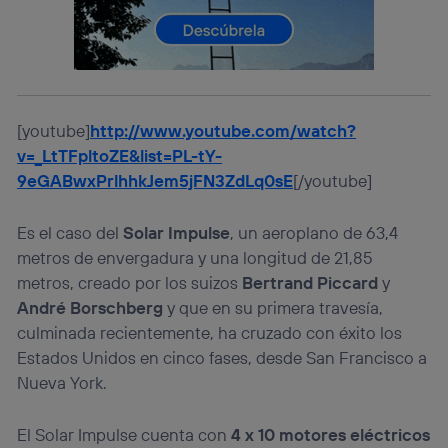
La tecnología utiliza un identificador cifrado creado por tu
operadora de telefonía
, utilizando tu dirección IP y otra
información de la cuenta de cliente de
telecomunicaciones vinculada a la conexión que utilizas
(p. ej., número de teléfono móvil).
Este identificador se asigna a la conexión de internet, por
[youtube]
http://www.youtube.com/watch?
lo que cualquier persona que conecte su dispositivo y
consienta el uso de la tecnología recibirá el mismo
v=_LtTFpltoZE&list=PL-tY-
identificador. Típicamente:
9eGABwxPrlhhkJem5jFN3ZdLq0sE
[/youtube]
Si utilizas una
conexión de banda ancha
(p. ej., Wi-Fi),
el marketing o análisis se realizará en función de las
Es el caso del
Solar Impulse
, un aeroplano de 63,4
actividades de navegación de los miembros del hogar
que hayan dado su consentimiento.
metros de envergadura y una longitud de 21,85
Si utilizas
datos móviles
, el marketing será más
metros, creado por los suizos
Bertrand Piccard
y
personalizado, ya que se basará únicamente en la
André Borschberg
y que en su primera travesía,
navegación del usuario del móvil.
culminada recientemente, ha cruzado con éxito los
Puedes gestionar los consentimientos Utiq seleccionando
Estados Unidos en cinco fases, desde San Francisco a
“Administrar Utiq” en la parte inferior de esta página web o
Nueva York.
visitando el
portal de privacidad de Utiq
(“consenthub”)
. Para más información, consulta
la
política de privacidad de Utiq
.
El Solar Impulse cuenta con
4 x 10 motores eléctricos