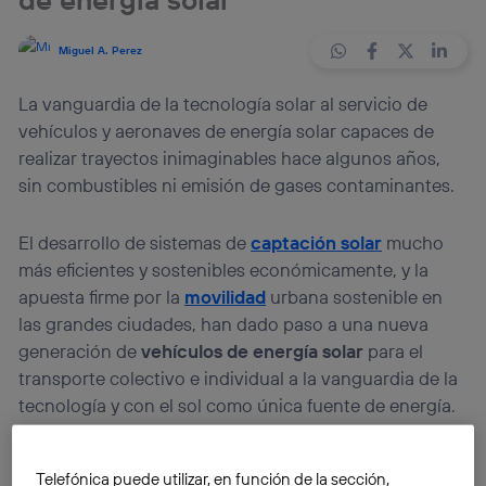
Miguel A. Perez
La vanguardia de la tecnología solar al servicio de
vehículos y aeronaves de energía solar capaces de
realizar trayectos inimaginables hace algunos años,
sin combustibles ni emisión de gases contaminantes.
El desarrollo de sistemas de
captación solar
mucho
más eficientes y sostenibles económicamente, y la
apuesta firme por la
movilidad
urbana sostenible en
las grandes ciudades, han dado paso a una nueva
generación de
vehículos de energía solar
para el
transporte colectivo e individual a la vanguardia de la
tecnología y con el sol como única fuente de energía.
Lo que en su día fue una utopía urbana, fruto de un
Telefónica puede utilizar, en función de la sección,