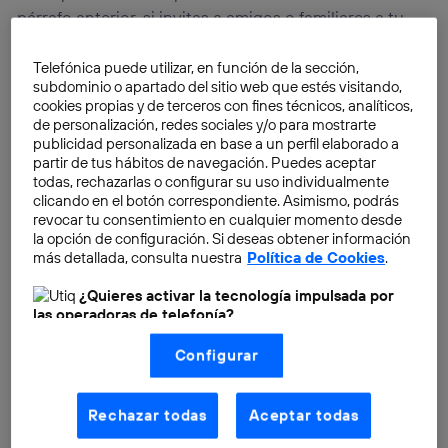
párrafo anterior, si invitas a amigos o familiares a tu
domicilio y van a estar unas cuantas horas, no está de
más
facilitar la contraseña del Wi-Fi
.
Telefónica puede utilizar, en función de la sección,
subdominio o apartado del sitio web que estés visitando,
cookies propias y de terceros con fines técnicos, analíticos,
de personalización, redes sociales y/o para mostrarte
publicidad personalizada en base a un perfil elaborado a
partir de tus hábitos de navegación. Puedes aceptar
todas, rechazarlas o configurar su uso individualmente
clicando en el botón correspondiente. Asimismo, podrás
revocar tu consentimiento en cualquier momento desde
la opción de configuración. Si deseas obtener información
más detallada, consulta nuestra
Política de Cookies
.
¿Quieres activar la tecnología impulsada por
las operadoras de telefonía?
Nosotros, Telefónica S.A., utilizamos la tecnología Utiq para
Configurar
realizar nuestras acciones de marketing digital o análisis
(como se describe en este aviso de consentimiento)
basadas en tu navegación en nuestra(s) web(s)
listadas
aquí
(solo cuando utilizas una
conexión a
Rechazar todas
Aceptar todas
internet habilitada
, proporcionada por una de las
operadoras de telefonía participantes, y otorgas tu