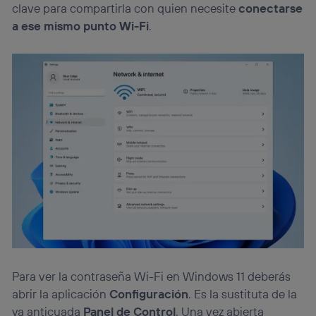
visitando el
portal de privacidad de Utiq
clave para compartirla con quien necesite
conectarse
(“consenthub”)
. Para más información, consulta
a ese mismo punto Wi-Fi
.
la
política de privacidad de Utiq
.
Para ver la contraseña Wi-Fi en Windows 11 deberás
abrir la aplicación
Configuración
. Es la sustituta de la
ya anticuada
Panel de Control
. Una vez abierta