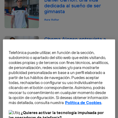
dedicada al sueño de ser
gimnasta
Aura Vultur
Chema Alonso entrevista a
José Parada
Telefónica puede utilizar, en función de la sección,
Equipo Think Big
subdominio o apartado del sitio web que estés visitando,
cookies propias y de terceros con fines técnicos, analíticos,
de personalización, redes sociales y/o para mostrarte
publicidad personalizada en base a un perfil elaborado a
partir de tus hábitos de navegación. Puedes aceptar
Chema Alonso: «¿os habéis
todas, rechazarlas o configurar su uso individualmente
acordado de actualizar el
clicando en el botón correspondiente. Asimismo, podrás
software de terceros?»
revocar tu consentimiento en cualquier momento desde
la opción de configuración. Si deseas obtener información
Chema Alonso
más detallada, consulta nuestra
Política de Cookies
.
Talentum StartUps y CuaQea,
¿Quieres activar la tecnología impulsada por
un Twitter de voz
las operadoras de telefonía?