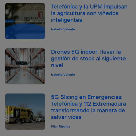
Telefónica y la UPM impulsan
la agricultura con viñedos
inteligentes
Isabella Valente
Drones 5G indoor: llevar la
gestión de stock al siguiente
nivel
Isabella Valente
5G Slicing en Emergencias:
Telefónica y 112 Extremadura
transformando la manera de
salvar vidas
Pilar Ripalda