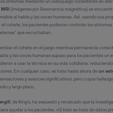
stos síntomas mediante un videojuego consistente en ater
 MRI
(Imágenes por Resonancia magnética) se encuentr
ensible al habla y las voces humanas. Así, usando sus pro
el cohete, los pacientes pudieron controlar los síntomas 
xternas” que escuchaban.
errizar el cohete en el juego mientras permanecía conect
habla y las voces humanas supuso para los pacientes un 
ieron a usar la técnica en su vida cotidiana, reduciendo
ciones. En cualquier caso, se trata hasta ahora de
un est
nsaciones y avances significativos, pero cuyos hallazg
dio y largo plazo.
rgill
, de King’s, ha expuesto y recalcado que la investig
ra ayudar a los pacientes. «Si bien se trata de datos pre