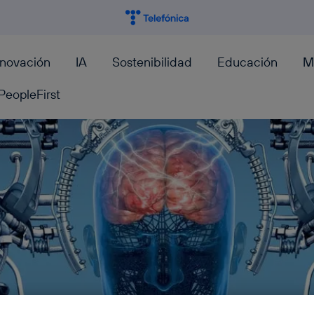
nnovación
IA
Sostenibilidad
Educación
M
PeopleFirst