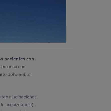
los pacientes con
 personas con
arte del cerebro
entan alucinaciones
a esquizofrenia),