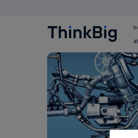
I
Blogthinkbig.com
#