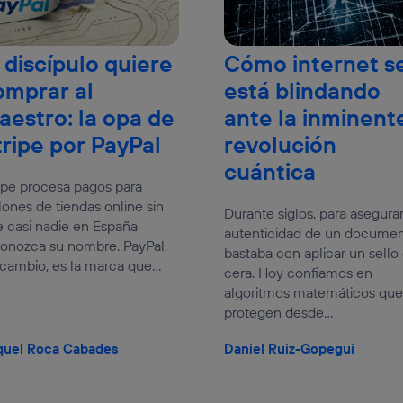
 discípulo quiere
Cómo internet s
omprar al
está blindando
aestro: la opa de
ante la inminent
tripe por PayPal
revolución
cuántica
ipe procesa pagos para
lones de tiendas online sin
Durante siglos, para asegurar
 casi nadie en España
autenticidad de un docume
onozca su nombre. PayPal,
bastaba con aplicar un sello
cambio, es la marca que...
cera. Hoy confiamos en
algoritmos matemáticos que
protegen desde...
quel Roca Cabades
Daniel Ruiz-Gopegui