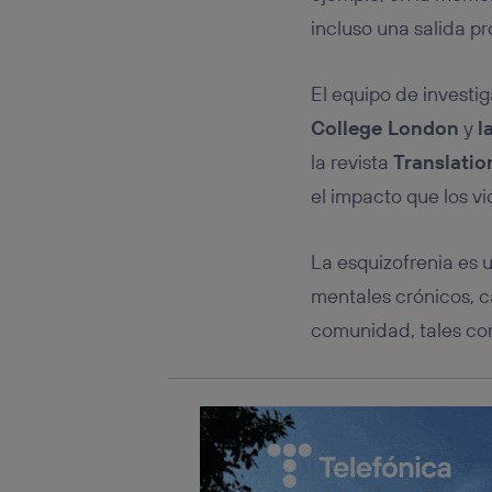
Típicame
incluso una salida pr
Si util
realiz
hayan 
El equipo de investi
Si util
College London
y
l
únicam
la revista
Translatio
Puedes ge
inferior 
el impacto que los v
Para más 
La esquizofrenia es 
mentales crónicos, 
comunidad, tales com