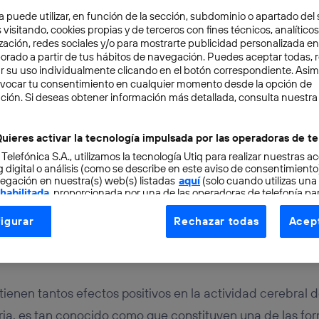
a puede utilizar, en función de la sección, subdominio o apartado del 
 visitando, cookies propias y de terceros con fines técnicos, analíticos
zación, redes sociales y/o para mostrarte publicidad personalizada e
aborado a partir de tus hábitos de navegación. Puedes aceptar todas, 
r su uso individualmente clicando en el botón correspondiente. Asi
evocar tu consentimiento en cualquier momento desde la opción de
ción. Si deseas obtener información más detallada, consulta nuestra
TAL
2 min
uieres activar la tecnología impulsada por las operadoras de te
gos para controlar la
 Telefónica S.A., utilizamos la tecnología Utiq para realizar nuestras a
 digital o análisis (como se describe en este aviso de consentimient
egación en nuestra(s) web(s) listadas
aquí
(solo cuando utilizas una
renia
 habilitada
, proporcionada por una de las operadoras de telefonía par
tu consentimiento en cada página web).
igurar
Rechazar todas
Acept
ogía Utiq está diseñada con la privacidad como prioridad ofreciéndot
nzález
ogía utiliza un identificador cifrado creado por tu
operadora de tele
o tu dirección IP y otra información de la cuenta de cliente de telec
 a la conexión que utilizas (p. ej., número de teléfono móvil).
tienen tantos efectos positivos en la actividad cerebral 
tificador se asigna a la conexión de internet, por lo que cualquier pe
ia, es tan conocido como que constituyen una de las for
u dispositivo y consienta el uso de la tecnología recibirá el mismo iden