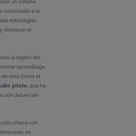
rizar un cohete,
a conectado a la
pias estrategias
y disminuir el
ada la región del
enorme aprendizaje.
 de esta forma el
udio piloto
, que ha
os aún deben ser
ación ofrece «un
liminares, es