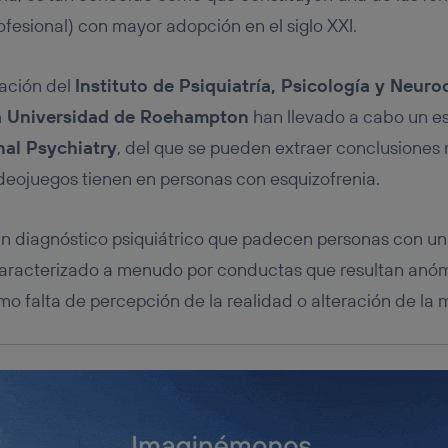
nte:
ofesional) con mayor adopción en el siglo XXI.
izas una
conexión de banda ancha
(p. ej., Wi-Fi), el marketing o análi
ará en función de las actividades de navegación de los miembros del
dado su consentimiento.
gación del
Instituto de Psiquiatría, Psicología y Neuro
izas
datos móviles
, el marketing será más personalizado, ya que se ba
a Universidad de Roehampton
han llevado a cabo un es
ente en la navegación del usuario del móvil.
nal Psychiatry
, del que se pueden extraer conclusiones 
stionar los consentimientos Utiq seleccionando “Administrar Utiq” e
de esta página web o visitando el
portal de privacidad de Utiq (“c
ideojuegos tienen en personas con esquizofrenia.
información, consulta la
política de privacidad de Utiq
.
un diagnóstico psiquiátrico que padecen personas con un
caracterizado a menudo por conductas que resultan anóm
o falta de percepción de la realidad o alteración de la 