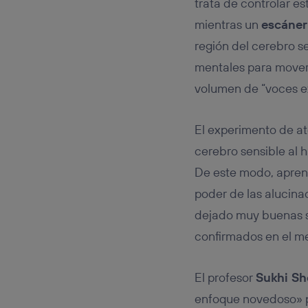
trata de controlar e
mientras un
escáner
región del cerebro s
mentales para mover 
volumen de “voces e
El experimento de at
cerebro sensible al 
De este modo, aprend
poder de las alucina
dejado muy buenas se
confirmados en el me
El profesor
Sukhi She
enfoque novedoso» pa