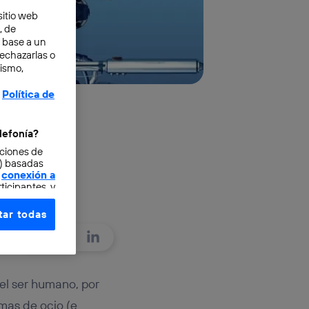
sitio web
, de
n base a un
rechazarlas o
mismo,
Política de
lefonía?
cciones de
o) basadas
conexión a
ticipantes, y
ar todas
e elección y
fonía
,
omunicaciones
del ser humano, por
rsona que
mas de ocio (e
tificador.