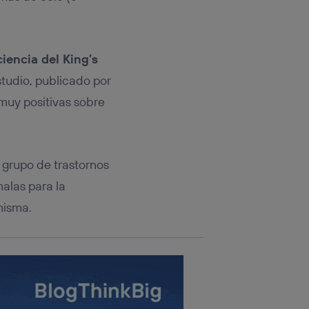
sis se
 hogar que
ciencia del King’s
sará
tudio, publicado por
muy positivas sobre
n la parte
onsenthub”)
.
 grupo de trastornos
alas para la
misma.