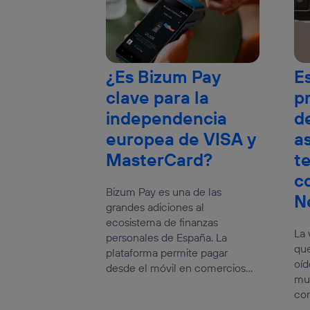
¿Es Bizum Pay
E
clave para la
p
independencia
de
europea de VISA y
a
MasterCard?
t
c
Bizum Pay es una de las
N
grandes adiciones al
ecosistema de finanzas
La 
personales de España. La
que
plataforma permite pagar
oíd
desde el móvil en comercios...
mu
con