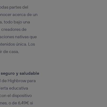
odas partes del
conocer acerca de un
a, todo bajo una
0 creadores de
aciones nativas que
tenidos única. Los
ir de casa,
 seguro y saludable
ad de Highbrow para
ferta educativa
on el dispositivo
mes, o de 6,49€ si