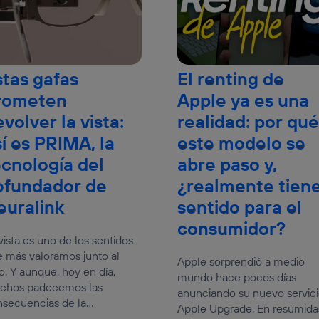
stas gafas
El renting de
rometen
Apple ya es una
volver la vista:
realidad: por qué
sí es PRIMA, la
este modelo se
ecnología del
abre paso y,
ofundador de
¿realmente tien
euralink
sentido para el
consumidor?
vista es uno de los sentidos
 más valoramos junto al
Apple sorprendió a medio
o. Y aunque, hoy en día,
mundo hace pocos días
chos padecemos las
anunciando su nuevo servic
secuencias de la...
Apple Upgrade. En resumida