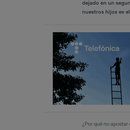
dejado en un segun
conecte s
Típicame
nuestros hijos es e
Si util
realiz
hayan 
Si util
únicam
Puedes ge
inferior 
Para más 
¿Por qué no apostar