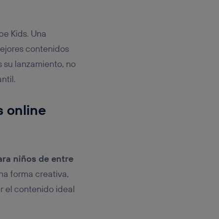
be Kids. Una
mejores contenidos
s su lanzamiento, no
ntil.
s online
ara niños de entre
na forma creativa,
r el contenido ideal