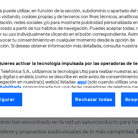
ting Team
a puede utilizar, en función de la sección, subdominio o apartado del 
 visitando, cookies propias y de terceros con fines técnicos, analíticos
zación, redes sociales y/o para mostrarte publicidad personalizada e
io global que permite el envío de información de forma ca
aborado a partir de tus hábitos de navegación. Puedes aceptar todas, 
r su uso individualmente clicando en el botón correspondiente. Asi
terconectada de dispositivos. A medida que ha ido evoluc
evocar tu consentimiento en cualquier momento desde la opción de
 se han ido adaptando a estos entornos
, ofreciendo
ción. Si deseas obtener información más detallada, consulta nuestra
tas donde se da pie a contenidos multimedia que desdibu
uieres activar la tecnología impulsada por las operadoras de te
ión. Internet permite que, por ejemplo, puedas estar leye
 Telefónica S.A., utilizamos la tecnología Utiq para realizar nuestras a
na, puedas ver esa película que tanto tiempo llevas post
 digital o análisis (como se describe en este aviso de consentimient
egación en nuestra(s) web(s) listadas
aquí
(solo cuando utilizas una
vicio de contenidos bajo demanda preferido.
 habilitada
, proporcionada por una de las operadoras de telefonía par
tu consentimiento en cada página web).
igurar
Rechazar todas
Acept
ogía Utiq está diseñada con la privacidad como prioridad ofreciéndot
do como una herramienta más de comunicación en una 
pero como todo en esta vida, también tiene sus riesgos
ogía utiliza un identificador cifrado creado por tu
operadora de tele
o tu dirección IP y otra información de la cuenta de cliente de telec
dres han encontrado en la red un salvoconducto para te
 a la conexión que utilizas (p. ej., número de teléfono móvil).
ídeos y propuestas audiovisuales de lo más variopintas.
tificador se asigna a la conexión de internet, por lo que cualquier pe