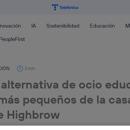
nnovación
IA
Sostenibilidad
Educación
M
PeopleFirst
CIÓN
3 min
 alternativa de ocio edu
 más pequeños de la cas
e Highbrow