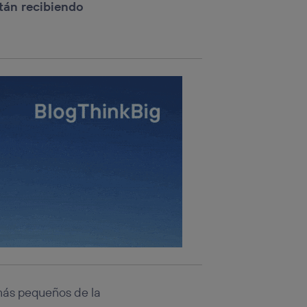
tán recibiendo
tificador.
sis se
 hogar que
sará
n la parte
onsenthub”)
.
más pequeños de la