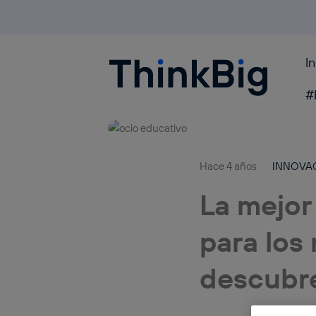
I
Blogthinkbig.com
#
Hace 4 años
INNOVA
La mejor
para los
descubr