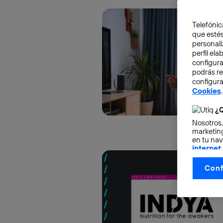
Telefónic
que estés
personali
perfil el
configura
podrás r
configura
Cookies
.
¿Q
Nosotros,
marketing
en tu nav
internet
otorgas 
Conf
La tecnol
control.
La tecnol
utilizand
vinculada