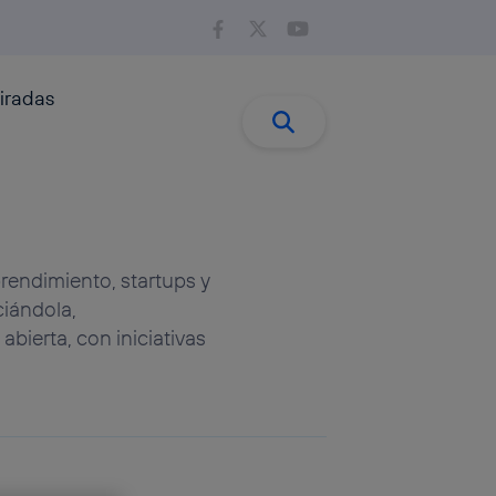
iradas
Buscar:
Buscar
endimiento, startups y
iándola,
abierta, con iniciativas