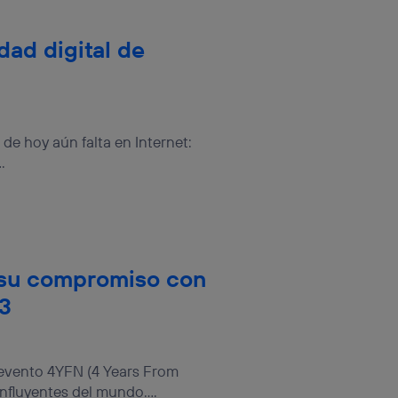
ad digital de
 de hoy aún falta en Internet:
.
n su compromiso con
23
 evento 4YFN (4 Years From
nfluyentes del mundo....