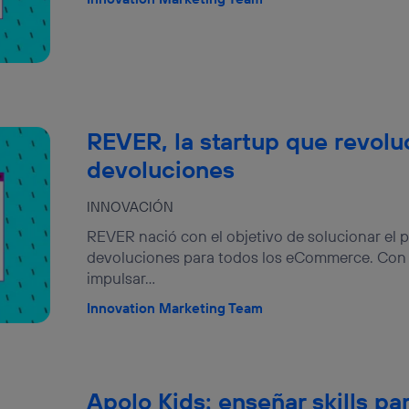
tificador se asigna a la conexión de internet, por lo que cualquier pe
u dispositivo y consienta el uso de la tecnología recibirá el mismo iden
nte:
izas una
conexión de banda ancha
(p. ej., Wi-Fi), el marketing o análi
ará en función de las actividades de navegación de los miembros del
dado su consentimiento.
izas
datos móviles
, el marketing será más personalizado, ya que se ba
REVER, la startup que revolu
ente en la navegación del usuario del móvil.
devoluciones
stionar los consentimientos Utiq seleccionando “Administrar Utiq” e
de esta página web o visitando el
portal de privacidad de Utiq (“c
información, consulta la
política de privacidad de Utiq
.
INNOVACIÓN
REVER nació con el objetivo de solucionar el
devoluciones para todos los eCommerce. Con 
impulsar...
Innovation Marketing Team
Apolo Kids: enseñar skills pa