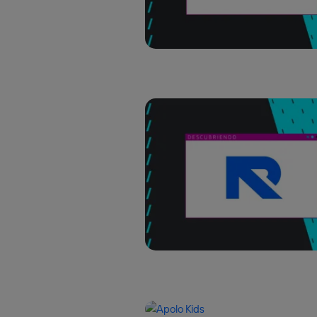
Este iden
conecte s
Típicame
Si util
realiz
hayan 
Si util
únicam
Puedes ge
inferior 
Para más 