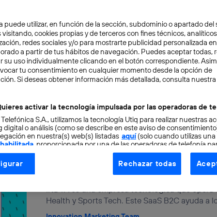
Cómo proteger tu casa en va
a puede utilizar, en función de la sección, subdominio o apartado del 
completa para unas vacacio
 visitando, cookies propias y de terceros con fines técnicos, analíticos
zación, redes sociales y/o para mostrarte publicidad personalizada e
ESTILO DE VIDA
INNOVACIÓN
aborado a partir de tus hábitos de navegación. Puedes aceptar todas, 
r su uso individualmente clicando en el botón correspondiente. Asi
El verano ya está aquí y muchos de nosotros 
evocar tu consentimiento en cualquier momento desde la opción de
merecidas vacaciones. Sin embargo, una pre
ción. Si deseas obtener información más detallada, consulta nuestra
proteger...
Innovation Marketing Team
uieres activar la tecnología impulsada por las operadoras de te
 Telefónica S.A., utilizamos la tecnología Utiq para realizar nuestras a
 digital o análisis (como se describe en este aviso de consentimient
egación en nuestra(s) web(s) listadas
aquí
(solo cuando utilizas una
 habilitada
, proporcionada por una de las operadoras de telefonía par
INDYA revoluciona la nutrici
tu consentimiento en cada página web).
igurar
Rechazar todas
Acept
ogía Utiq está diseñada con la privacidad como prioridad ofreciéndot
INNOVACIÓN
ogía utiliza un identificador cifrado creado por tu
operadora de tele
INDYA es una empresa tecnológica que opera de
o tu dirección IP y otra información de la cuenta de cliente de telec
Health y Sports Tech. Este SaaS B2C ayuda a los
 a la conexión que utilizas (p. ej., número de teléfono móvil).
Innovation Marketing Team