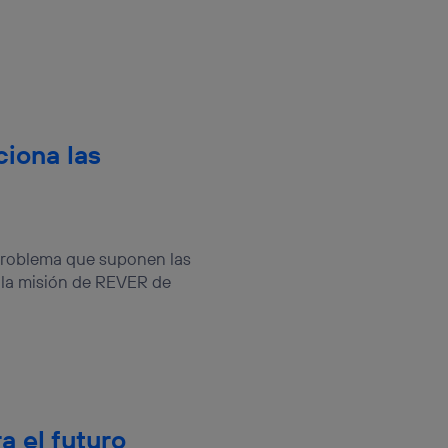
rsona que
tificador.
sis se
 hogar que
sará
ciona las
n la parte
onsenthub”)
.
 problema que suponen las
la misión de REVER de
ra el futuro