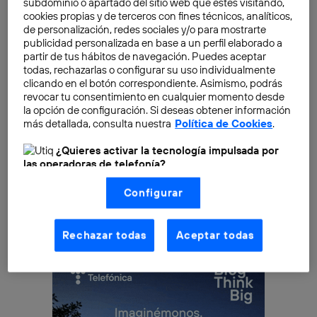
subdominio o apartado del sitio web que estés visitando,
cookies propias y de terceros con fines técnicos, analíticos,
Conceptos muy relacionados con la virtualización,
de personalización, redes sociales y/o para mostrarte
publicidad personalizada en base a un perfil elaborado a
como son «la nube» o «el cloud», no resultan ya nada
partir de tus hábitos de navegación. Puedes aceptar
ajenos en nuestro día a día. Y es que precisamente es
todas, rechazarlas o configurar su uso individualmente
en el mundo de la computación donde
la
clicando en el botón correspondiente. Asimismo, podrás
revocar tu consentimiento en cualquier momento desde
virtualización se ha convertido ya en una realidad
, es
la opción de configuración. Si deseas obtener información
de hecho, un entorno menos físico, dónde se ha
más detallada, consulta nuestra
Política de Cookies
.
optado por modelos alejados del hardware, justo al
¿Quieres activar la tecnología impulsada por
revés de lo que ocurre en el mundo de los
las operadoras de telefonía?
proveedores de servicios de telecomunicación donde
Nosotros, Telefónica S.A., utilizamos la tecnología Utiq para
se trabaja con hardware especializado en la mayoría
Configurar
realizar nuestras acciones de marketing digital o análisis
de los casos.
(como se describe en este aviso de consentimiento)
basadas en tu navegación en nuestra(s) web(s)
listadas
aquí
(solo cuando utilizas una
conexión a
Rechazar todas
Aceptar todas
internet habilitada
, proporcionada por una de las
operadoras de telefonía participantes, y otorgas tu
consentimiento en cada página web).
La tecnología Utiq está diseñada con la privacidad como
prioridad ofreciéndote elección y control.