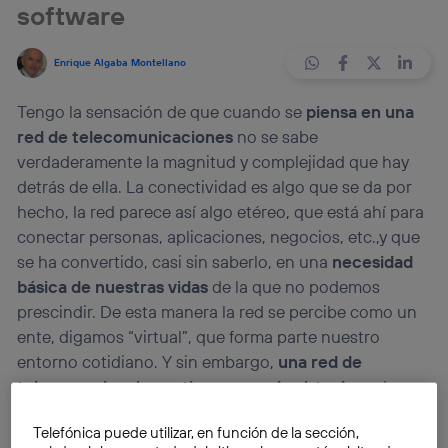
software
Enrique Algaba Montellano
Tengo la sensación de que cuando se
piensa en una
red de telecomunicaciones
no se sabe
verdaderamente la magnitud y complejidad que hay
detrás de ella. La conectividad es algo que se da por
hecho, la red parece así algo etéreo, que está ahí para
conectar personas, aplicaciones, negocios, etc.,y que
se ha convertido, casi sin saberlo, en una
necesidad
básica de nuestras vidas
de la que no podemos
prescindir. De esta manera la red se percibe como un
ente, digamos “virtual”, que forma parte nuestro
entorno cotidiano. Y sin embargo,
una red de
telecomunicaciones tiene poco de virtual
, es algo
muy tangible, muy físico, es decir, muy ligado al
Telefónica puede utilizar, en función de la sección,
hardware.