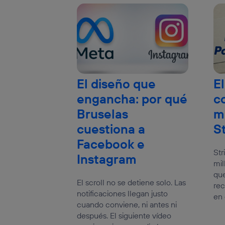
El diseño que
El
engancha: por qué
c
Bruselas
m
cuestiona a
S
Facebook e
Str
Instagram
mil
que
El scroll no se detiene solo. Las
rec
notificaciones llegan justo
en 
cuando conviene, ni antes ni
después. El siguiente vídeo