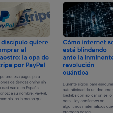
 discípulo quiere
Cómo internet s
omprar al
está blindando
aestro: la opa de
ante la inminent
tripe por PayPal
revolución
cuántica
ipe procesa pagos para
lones de tiendas online sin
Durante siglos, para asegurar
 casi nadie en España
autenticidad de un docume
onozca su nombre. PayPal,
bastaba con aplicar un sello
cambio, es la marca que...
cera. Hoy confiamos en
algoritmos matemáticos que
protegen desde...