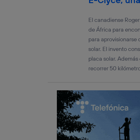
conecte s
Típicame
Si util
El canadiense Roger 
realiz
hayan 
de África para encon
Si util
para aprovisionarse 
únicam
solar. El invento con
Puedes ge
inferior 
placa solar. Además 
Para más 
recorrer 50 kilómetr