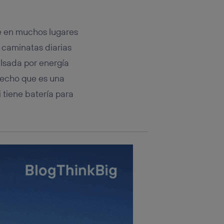
tificador.
sis se
te en muchos lugares
 hogar que
 caminatas diarias
sará
ulsada por energía
 techo que es una
n la parte
onsenthub”)
.
 tiene batería para