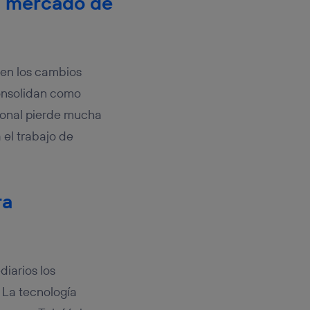
el mercado de
nen los cambios
consolidan como
cional pierde mucha
a el trabajo de
ra
diarios los
 La tecnología