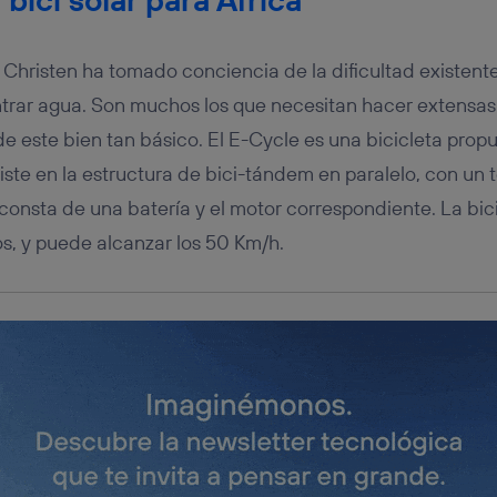
u dispositivo y consienta el uso de la tecnología recibirá el mismo iden
nte:
izas una
conexión de banda ancha
(p. ej., Wi-Fi), el marketing o análi
Christen ha tomado conciencia de la dificultad existen
ará en función de las actividades de navegación de los miembros del
dado su consentimiento.
trar agua. Son muchos los que necesitan hacer extensas
izas
datos móviles
, el marketing será más personalizado, ya que se ba
de este bien tan básico. El E-Cycle es una bicicleta prop
ente en la navegación del usuario del móvil.
siste en la estructura de bici-tándem en paralelo, con un
stionar los consentimientos Utiq seleccionando “Administrar Utiq” e
de esta página web o visitando el
portal de privacidad de Utiq (“c
consta de una batería y el motor correspondiente. La bici
información, consulta la
política de privacidad de Utiq
.
os, y puede alcanzar los 50 Km/h.