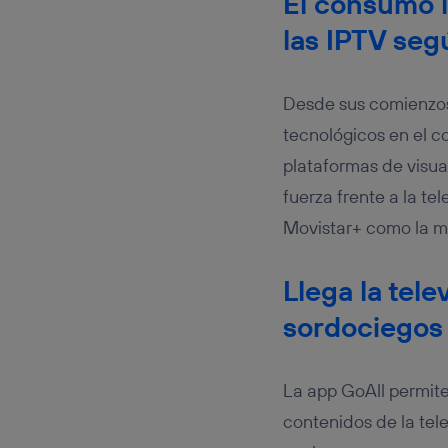
El consumo l
las IPTV seg
Desde sus comienzos,
tecnológicos en el c
plataformas de visua
fuerza frente a la tel
Movistar+ como la me
Llega la tel
sordociegos
La app GoAll permite 
contenidos de la tel