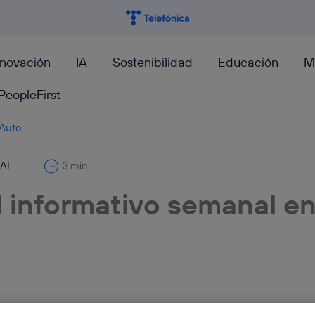
nnovación
IA
Sostenibilidad
Educación
M
PeopleFirst
>Auto
TAL
3 min
l informativo semanal e