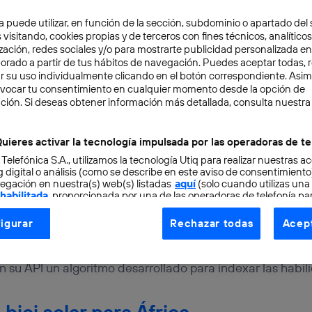
a puede utilizar, en función de la sección, subdominio o apartado del 
o “La Semana en un minuto” para repasar las noticias más
 visitando, cookies propias y de terceros con fines técnicos, analíticos
tos son los titulares más destacados
zación, redes sociales y/o para mostrarte publicidad personalizada e
aborado a partir de tus hábitos de navegación. Puedes aceptar todas, 
r su uso individualmente clicando en el botón correspondiente. Asi
ientos más buscados por las empr
evocar tu consentimiento en cualquier momento desde la opción de
ción. Si deseas obtener información más detallada, consulta nuestra
y
uieres activar la tecnología impulsada por las operadoras de te
Solved
ha utilizado su software de inteligencia artificial, 
 Telefónica S.A., utilizamos la tecnología Utiq para realizar nuestras a
 digital o análisis (como se describe en este aviso de consentimient
públicos y descubrir cuáles son las características que co
egación en nuestra(s) web(s) listadas
aquí
(solo cuando utilizas una
 habilitada
, proporcionada por una de las operadoras de telefonía par
 incorporado a grandes empresas tecnológicas del momen
tu consentimiento en cada página web).
igurar
Rechazar todas
Acept
rfiles de más de 10.000 individuos que han sido contrat
ogía Utiq está diseñada con la privacidad como prioridad ofreciéndot
 importantes de Silicon Valley desde el año 2016. Para r
ogía utiliza un identificador cifrado creado por tu
operadora de tele
n su API un algoritmo desarrollado para indexar las habil
o tu dirección IP y otra información de la cuenta de cliente de telec
 a la conexión que utilizas (p. ej., número de teléfono móvil).
tificador se asigna a la conexión de internet, por lo que cualquier pe
bici solar para África