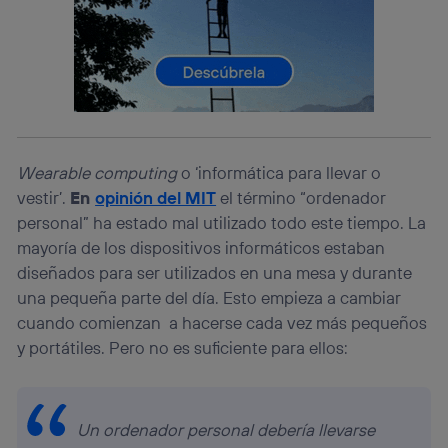
Este identificador se asigna a la conexión de internet, por
lo que cualquier persona que conecte su dispositivo y
consienta el uso de la tecnología recibirá el mismo
identificador. Típicamente:
Si utilizas una
conexión de banda ancha
(p. ej., Wi-Fi),
el marketing o análisis se realizará en función de las
actividades de navegación de los miembros del hogar
que hayan dado su consentimiento.
Wearable computing
o ‘informática para llevar o
Si utilizas
datos móviles
, el marketing será más
vestir’.
En
opinión del MIT
el término “ordenador
personalizado, ya que se basará únicamente en la
personal” ha estado mal utilizado todo este tiempo. La
navegación del usuario del móvil.
mayoría de los dispositivos informáticos estaban
Puedes gestionar los consentimientos Utiq seleccionando
diseñados para ser utilizados en una mesa y durante
“Administrar Utiq” en la parte inferior de esta página web o
visitando el
portal de privacidad de Utiq
una pequeña parte del día. Esto empieza a cambiar
(“consenthub”)
. Para más información, consulta
cuando comienzan a hacerse cada vez más pequeños
la
política de privacidad de Utiq
.
y portátiles. Pero no es suficiente para ellos:
Un ordenador personal debería llevarse