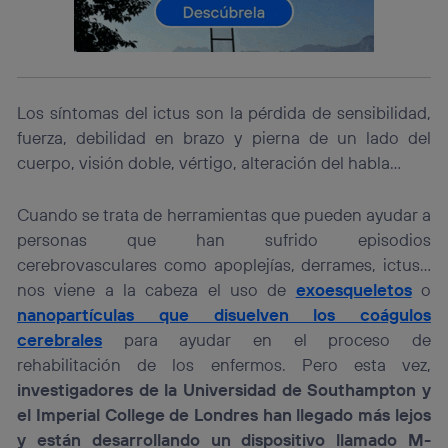
Este identificador se asigna a la conexión de internet, por
lo que cualquier persona que conecte su dispositivo y
consienta el uso de la tecnología recibirá el mismo
identificador. Típicamente:
Si utilizas una
conexión de banda ancha
(p. ej., Wi-Fi),
Los síntomas del ictus son la pérdida de sensibilidad,
el marketing o análisis se realizará en función de las
fuerza, debilidad en brazo y pierna de un lado del
actividades de navegación de los miembros del hogar
cuerpo, visión doble, vértigo, alteración del habla…
que hayan dado su consentimiento.
Si utilizas
datos móviles
, el marketing será más
personalizado, ya que se basará únicamente en la
Cuando se trata de herramientas que pueden ayudar a
navegación del usuario del móvil.
personas que han sufrido episodios
Puedes gestionar los consentimientos Utiq seleccionando
cerebrovasculares como apoplejías, derrames, ictus…
“Administrar Utiq” en la parte inferior de esta página web o
nos viene a la cabeza el uso de
exoesqueletos
o
visitando el
portal de privacidad de Utiq
(“consenthub”)
. Para más información, consulta
nanopartículas que disuelven los coágulos
la
política de privacidad de Utiq
.
cerebrales
para ayudar en el proceso de
rehabilitación de los enfermos. Pero esta vez,
investigadores de la Universidad de Southampton y
el Imperial College de Londres han llegado más lejos
y están desarrollando un dispositivo llamado M-