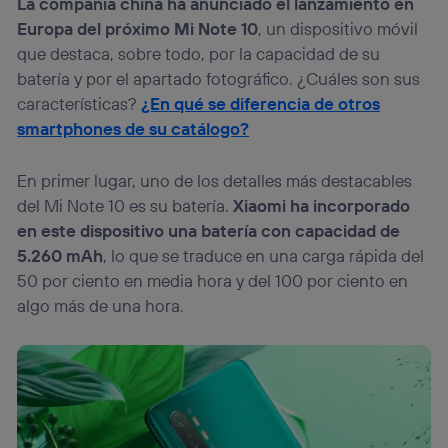
La compañía china ha anunciado el lanzamiento en
actividades de navegación de los miembros del hogar
Europa del próximo Mi Note 10
, un dispositivo móvil
que hayan dado su consentimiento.
que destaca, sobre todo, por la capacidad de su
Si utilizas
datos móviles
, el marketing será más
batería y por el apartado fotográfico. ¿Cuáles son sus
personalizado, ya que se basará únicamente en la
navegación del usuario del móvil.
características?
¿En qué se diferencia de otros
Puedes gestionar los consentimientos Utiq seleccionando
smartphones de su catálogo?
“Administrar Utiq” en la parte inferior de esta página web o
visitando el
portal de privacidad de Utiq
En primer lugar, uno de los detalles más destacables
(“consenthub”)
. Para más información, consulta
la
política de privacidad de Utiq
.
del Mi Note 10 es su batería.
Xiaomi ha incorporado
en este dispositivo una batería con capacidad de
5.260 mAh
, lo que se traduce en una carga rápida del
50 por ciento en media hora y del 100 por ciento en
algo más de una hora.