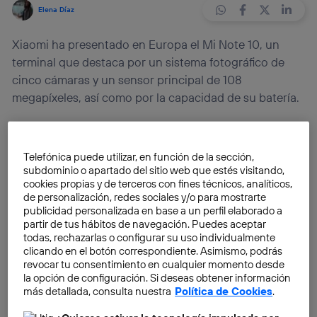
Elena Díaz
Xiaomi ha presentado en Europa el Mi Note 10, un
terminal que destaca por un sistema fotográfico de
cinco cámaras y un sensor principal de 108
megapíxeles, así como por la capacidad de su batería.
El pasado mes de septiembre, Xiaomi lanzaba
oficialmente al mercado español el Redmi Note 8 y
Telefónica puede utilizar, en función de la sección,
presentaba en un evento oficial en Shangai (China)
subdominio o apartado del sitio web que estés visitando,
cookies propias y de terceros con fines técnicos, analíticos,
uno de sus smartphones más revolucionarios hasta
de personalización, redes sociales y/o para mostrarte
la fecha:
Mi Mix Alpha
.
publicidad personalizada en base a un perfil elaborado a
partir de tus hábitos de navegación. Puedes aceptar
todas, rechazarlas o configurar su uso individualmente
Este dispositivo ocupa prácticamente toda la pantalla
clicando en el botón correspondiente. Asimismo, podrás
e
incorpora 108 megapíxeles en la cámara principal
revocar tu consentimiento en cualquier momento desde
de su sistema fotográfico. Sin duda, se trataba del
la opción de configuración. Si deseas obtener información
más detallada, consulta nuestra
Política de Cookies
.
teléfono móvil con más megapíxeles disponible en el
mercado, hasta ahora.